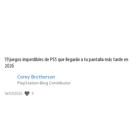
publicación:
19 juegos imperdibles de PS5 que llegarán a tu pantalla más tarde en
2026
Corey Brotherson
PlayStation Blog Contributor
6
Fecha
14/07/2026
de
publicación: