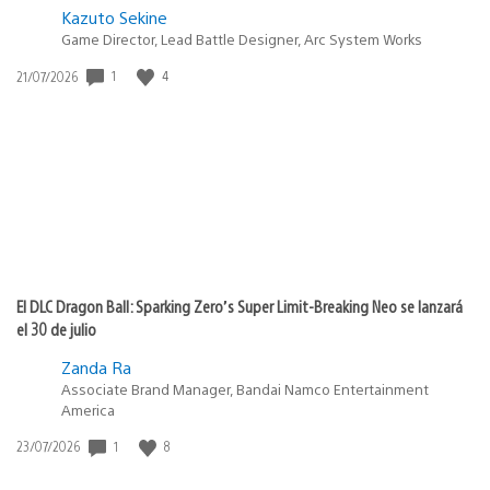
Kazuto Sekine
Game Director, Lead Battle Designer, Arc System Works
1
4
Fecha
21/07/2026
de
publicación:
El DLC Dragon Ball: Sparking Zero’s Super Limit-Breaking Neo se lanzará
el 30 de julio
Zanda Ra
Associate Brand Manager, Bandai Namco Entertainment
America
1
8
Fecha
23/07/2026
de
publicación: