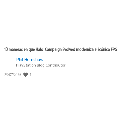
13 maneras en que Halo: Campaign Evolved moderniza el icónico FPS
Phil Hornshaw
PlayStation Blog Contributor
1
Fecha
23/07/2026
de
publicación: