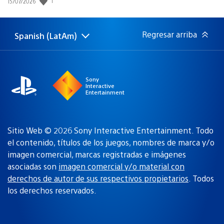
1
Fecha
15/07/2026
de
publicación:
Regresar arriba
Spanish (LatAm)
Elige
Región
una
actual:
región
Sony
Interactive
Entertainment
Sitio Web © 2026 Sony Interactive Entertainment. Todo
el contenido, títulos de los juegos, nombres de marca y/o
imagen comercial, marcas registradas e imágenes
asociadas son
imagen comercial y/o material con
derechos de autor de sus respectivos propietarios
. Todos
los derechos reservados.