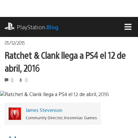
Pasa
al
contenido
playstation.com
PlayStation
.Blog
MEN
05/12/2015
Ratchet & Clank llega a PS4 el 12 de
abril, 2016
0
0
James Stevenson
Community Director, Insomniac Games