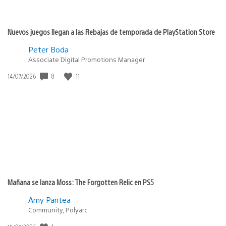
Nuevos juegos llegan a las Rebajas de temporada de PlayStation Store
Peter Boda
Associate Digital Promotions Manager
8
11
Fecha
14/07/2026
de
publicación:
Mañana se lanza Moss: The Forgotten Relic en PS5
Amy Pantea
Community, Polyarc