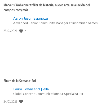
Marvel’s Wolverine: tráiler de historia, nuevo arte, revelación del
compositor y más
Aaron Jason Espinoza
Advanced Senior Community Manager at Insomniac Games
7
Fecha
23/07/2026
de
publicación:
Share de la Semana: Sol
Laura Townsend | ella
Global Content Communications Sr. Specialist, SIE
1
Fecha
24/07/2026
de