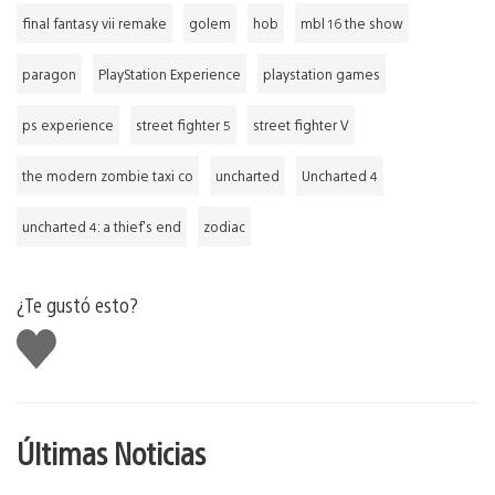
final fantasy vii remake
golem
hob
mbl 16 the show
paragon
PlayStation Experience
playstation games
ps experience
street fighter 5
street fighter V
the modern zombie taxi co
uncharted
Uncharted 4
uncharted 4: a thief's end
zodiac
¿Te gustó esto?
Me
gusta
Últimas Noticias