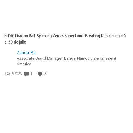
El DLC Dragon Ball: Sparking Zero’s Super Limit-Breaking Neo se lanzará
el 30 de julio
Zanda Ra
Associate Brand Manager, Bandai Namco Entertainment
America
1
8
Fecha
23/07/2026
de
publicación: