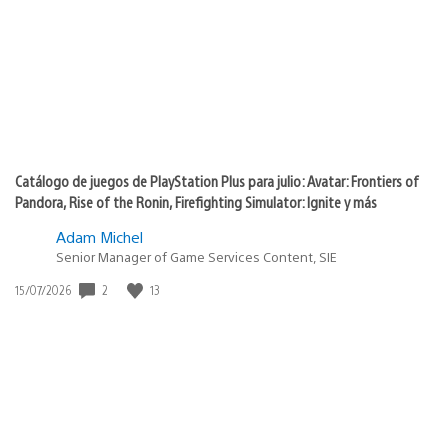
publicación:
Catálogo de juegos de PlayStation Plus para julio: Avatar: Frontiers of
Pandora, Rise of the Ronin, Firefighting Simulator: Ignite y más
Adam Michel
Senior Manager of Game Services Content, SIE
2
13
Fecha
15/07/2026
de
publicación: