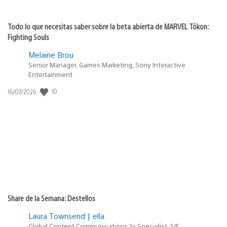
Todo lo que necesitas saber sobre la beta abierta de MARVEL Tōkon:
Fighting Souls
Melaine Brou
Senior Manager, Games Marketing, Sony Interactive
Entertainment
10
Fecha
16/07/2026
de
publicación:
Share de la Semana: Destellos
Laura Townsend | ella
Global Content Communications Sr. Specialist, SIE