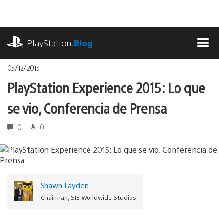
Pasa
al
contenido
playstation.com
PlayStation
.Blog
MEN
05/12/2015
PlayStation Experience 2015: Lo que
se vio, Conferencia de Prensa
0
0
Shawn Layden
Chairman, SIE Worldwide Studios