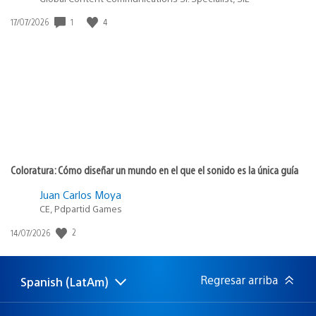
1
4
Fecha
17/07/2026
de
publicación:
Coloratura: Cómo diseñar un mundo en el que el sonido es la única guía
Juan Carlos Moya
CE, Pdpartid Games
2
Fecha
14/07/2026
de
publicación:
Regresar arriba
Spanish (LatAm)
Elige
Región
una
actual:
región