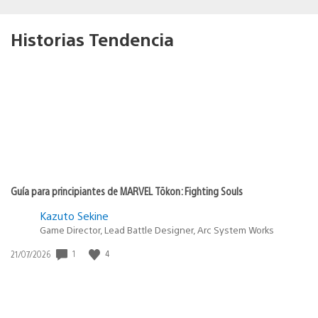
Historias Tendencia
Guía para principiantes de MARVEL Tōkon: Fighting Souls
Kazuto Sekine
Game Director, Lead Battle Designer, Arc System Works
1
4
Fecha
21/07/2026
de
publicación: