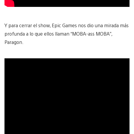
Y para cerrar el show, Epic Games nos dio una mirada más
profunda a lo que ellos llaman “MOBA-ass MOBA”,
Paragon.