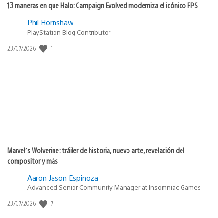
13 maneras en que Halo: Campaign Evolved moderniza el icónico FPS
Phil Hornshaw
PlayStation Blog Contributor
1
Fecha
23/07/2026
de
publicación:
Marvel’s Wolverine: tráiler de historia, nuevo arte, revelación del
compositor y más
Aaron Jason Espinoza
Advanced Senior Community Manager at Insomniac Games
7
Fecha
23/07/2026
de