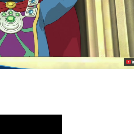
no
Kuni
II:
Revenant
Kingdom
para
PS4
Video