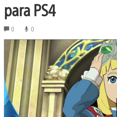
para PS4
0
0