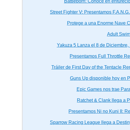
Battleborn: Conoce en enfurecid
Street Fighter V: Presentamos F.A.N.G.
Protege a una Enorme Nave C
Adult Swi
Yakuza 5 Lanza el 8 de Diciembre, 
Presentamos Full Throttle R
Tráiler de First Day of the Tentacle 
Guns Up disponible hoy en P
Epic Games nos trae Par
Ratchet & Clank llega a P
Presentamos Ni no Kuni II: 
Sparrow Racing League llega a Destiny