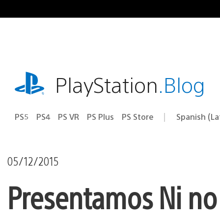
Pasa
al
contenido
playstation.com
PlayStation
.Blog
PS5
PS4
PS VR
PS Plus
PS Store
Spanish (L
Elige
Región
una
actual:
región
05/12/2015
Presentamos Ni no