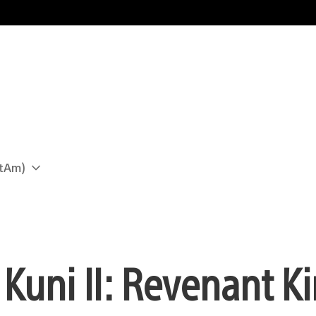
atAm)
 Kuni II: Revenant 