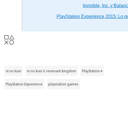
Invisible, Inc. y Balan
PlayStation Experience 2015: Lo q
ni no kuni
ni no kuni ii: revenant kingdom
PlayStation 4
PlayStation Experience
playstation games