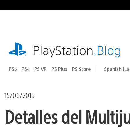
Pasa
al
contenido
playstation.com
PlayStation
.Blog
PS5
PS4
PS VR
PS Plus
PS Store
Spanish (L
Elige
Región
una
actual:
región
15/06/2015
Detalles del Multij