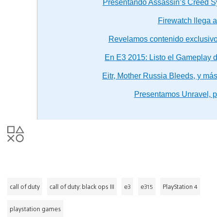
Presentando Assassin’s Creed S
Firewatch llega 
Revelamos contenido exclusivo
En E3 2015: Listo el Gameplay 
Eitr, Mother Russia Bleeds, y má
Presentamos Unravel, 
call of duty
call of duty: black ops III
e3
e315
PlayStation 4
playstation games