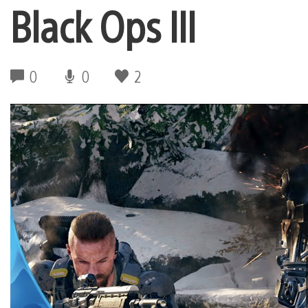
Black Ops III
0
0
2