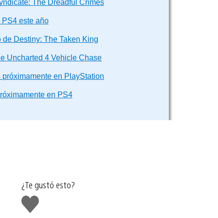
yndicate: The Dreadful Crimes
a PS4 este año
 de Destiny: The Taken King
de Uncharted 4 Vehicle Chase
s próximamente en PlayStation
próximamente en PS4
¿Te gustó esto?
Me
gusta