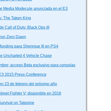
de Media Modecule anunciada en el E3
y: The Taken King
e Call of Duty: Black Ops III
zon Zero Dawn
unding para Shenmue III en PS4
de Uncharted 4 Vehicle Chase
embre; acceso Beta exclusivo para consolas
 E3 2015 Press Conference
en 23 de febrero del próximo año
treet Fighter V; disponible en 2016
Survival on Tatooine