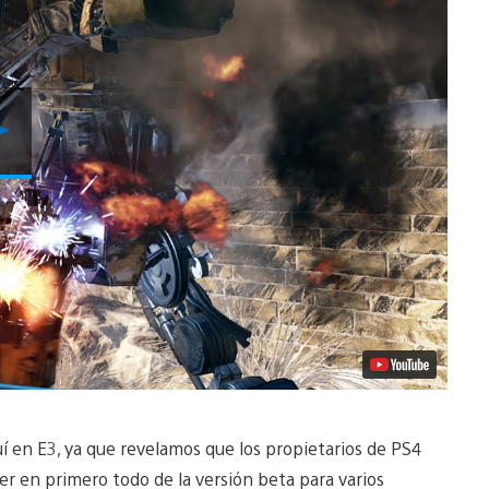
Reproducir
Video
í en E3, ya que revelamos que los propietarios de PS4
r en primero todo de la versión beta para varios