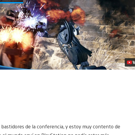
Multijugador
Beta
de
Call
of
Duty:
Black
Ops
III
Video
as bastidores de la conferencia, y estoy muy contento de