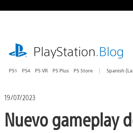
Pasa
al
contenido
playstation.com
PlayStation
.Blog
PS5
PS4
PS VR
PS Plus
PS Store
Spanish (L
Elige
Región
una
actual:
región
19/07/2023
Nuevo gameplay de 