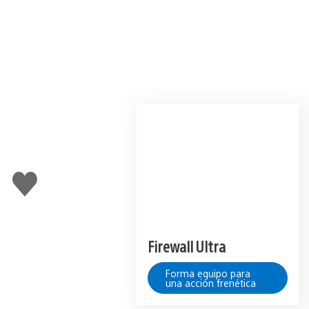
Me
gusta
Firewall Ultra
Forma equipo para
una acción frenética