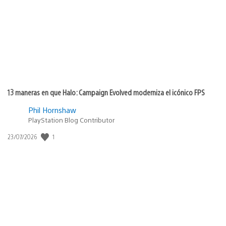
publicación:
13 maneras en que Halo: Campaign Evolved moderniza el icónico FPS
Phil Hornshaw
PlayStation Blog Contributor
1
Fecha
23/07/2026
de
publicación: