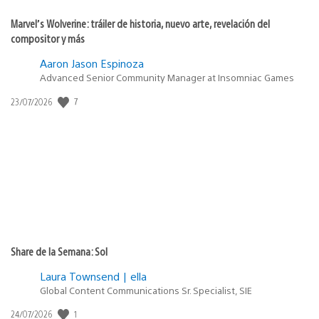
Marvel’s Wolverine: tráiler de historia, nuevo arte, revelación del
compositor y más
Aaron Jason Espinoza
Advanced Senior Community Manager at Insomniac Games
7
Fecha
23/07/2026
de
publicación:
Share de la Semana: Sol
Laura Townsend | ella
Global Content Communications Sr. Specialist, SIE
1
Fecha
24/07/2026