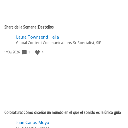
Share de la Semana: Destellos
Laura Townsend | ella
Global Content Communications Sr. Specialist, SIE
1
4
Fecha
17/07/2026
de
publicación:
Coloratura: Cómo diseñar un mundo en el que el sonido es la única guía
Juan Carlos Moya
CE, Pdpartid Games