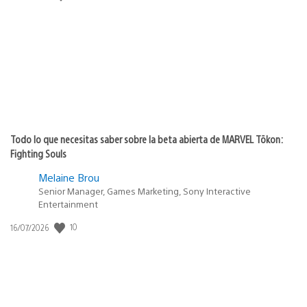
de
publicación:
Todo lo que necesitas saber sobre la beta abierta de MARVEL Tōkon:
Fighting Souls
Melaine Brou
Senior Manager, Games Marketing, Sony Interactive
Entertainment
10
Fecha
16/07/2026
de
publicación: