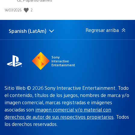
2
Fecha
14/07/2026
de
publicación:
Regresar arriba
Spanish (LatAm)
Elige
Región
una
actual:
región
Sony
Interactive
Entertainment
Sitio Web © 2026 Sony Interactive Entertainment. Todo
el contenido, títulos de los juegos, nombres de marca y/o
imagen comercial, marcas registradas e imágenes
asociadas son
imagen comercial y/o material con
derechos de autor de sus respectivos propietarios
. Todos
los derechos reservados.