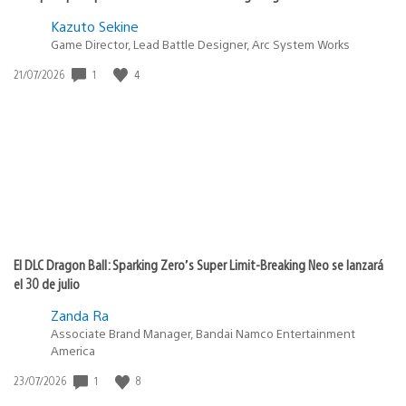
Kazuto Sekine
Game Director, Lead Battle Designer, Arc System Works
1
4
Fecha
21/07/2026
de
publicación:
El DLC Dragon Ball: Sparking Zero’s Super Limit-Breaking Neo se lanzará
el 30 de julio
Zanda Ra
Associate Brand Manager, Bandai Namco Entertainment
America
1
8
Fecha
23/07/2026
de