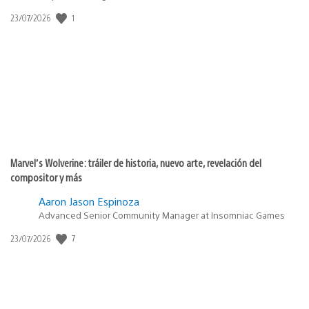
Fecha
1
23/07/2026
de
publicación:
Marvel’s Wolverine: tráiler de historia, nuevo arte, revelación del
compositor y más
Aaron Jason Espinoza
Advanced Senior Community Manager at Insomniac Games
Fecha
7
23/07/2026
de
publicación: