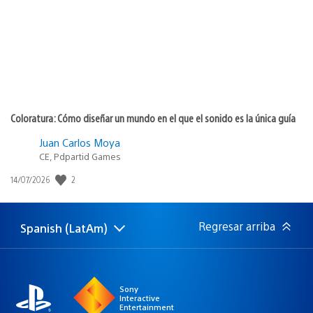
Coloratura: Cómo diseñar un mundo en el que el sonido es la única guía
Juan Carlos Moya
CE, Pdpartid Games
Fecha
2
14/07/2026
de
publicación:
Regresar arriba
Spanish (LatAm)
Elige
Región
una
actual:
región
Sony
Interactive
Entertainment