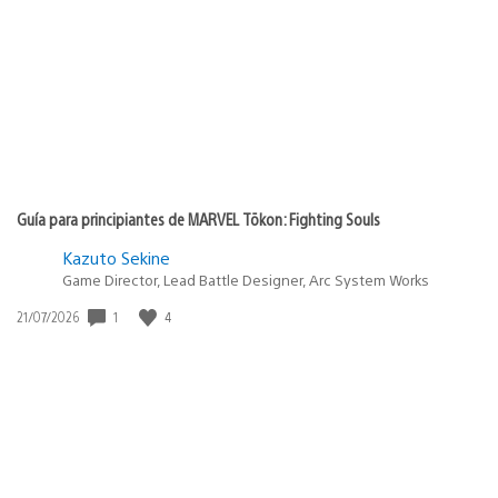
Guía para principiantes de MARVEL Tōkon: Fighting Souls
Kazuto Sekine
Game Director, Lead Battle Designer, Arc System Works
Fecha
1
4
21/07/2026
de
publicación: