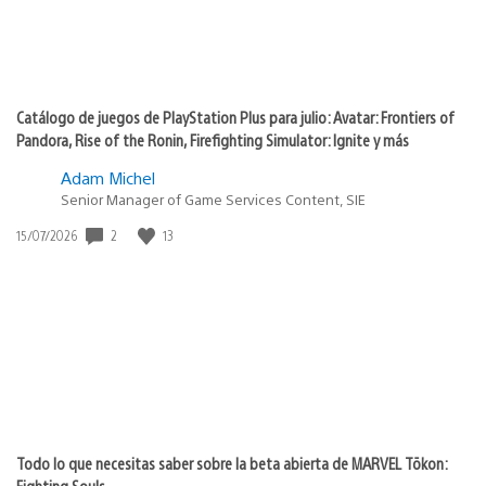
Catálogo de juegos de PlayStation Plus para julio: Avatar: Frontiers of
Pandora, Rise of the Ronin, Firefighting Simulator: Ignite y más
Adam Michel
Senior Manager of Game Services Content, SIE
Fecha
2
13
15/07/2026
de
publicación:
Todo lo que necesitas saber sobre la beta abierta de MARVEL Tōkon:
Fighting Souls