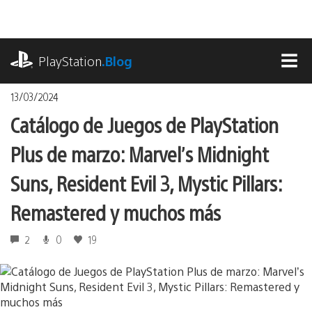
Pasa
al
contenido
playstation.com
PlayStation
.Blog
MEN
13/03/2024
Catálogo de Juegos de PlayStation
Plus de marzo: Marvel’s Midnight
Suns, Resident Evil 3, Mystic Pillars:
Remastered y muchos más
2
0
19