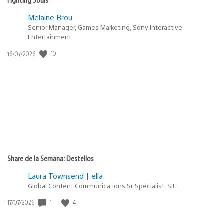
Melaine Brou
Senior Manager, Games Marketing, Sony Interactive
Entertainment
Fecha
10
16/07/2026
de
publicación:
Share de la Semana: Destellos
Laura Townsend | ella
Global Content Communications Sr. Specialist, SIE
Fecha
1
4
17/07/2026
de
publicación: