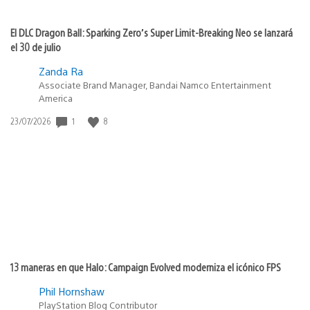
El DLC Dragon Ball: Sparking Zero’s Super Limit-Breaking Neo se lanzará
el 30 de julio
Zanda Ra
Associate Brand Manager, Bandai Namco Entertainment
America
Fecha
1
8
23/07/2026
de
publicación:
13 maneras en que Halo: Campaign Evolved moderniza el icónico FPS
Phil Hornshaw
PlayStation Blog Contributor