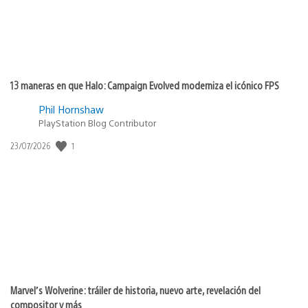
13 maneras en que Halo: Campaign Evolved moderniza el icónico FPS
Phil Hornshaw
PlayStation Blog Contributor
Fecha
1
23/07/2026
de
publicación:
Marvel’s Wolverine: tráiler de historia, nuevo arte, revelación del
compositor y más