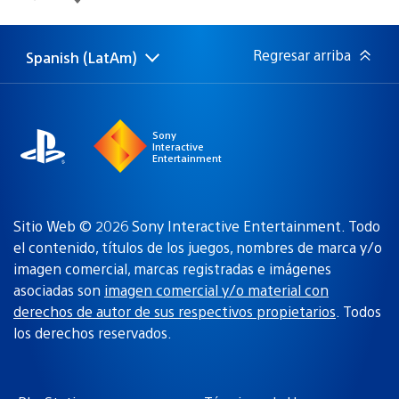
de
publicación:
Regresar arriba
Spanish (LatAm)
Elige
Región
una
actual:
región
Sony
Interactive
Entertainment
Sitio Web © 2026 Sony Interactive Entertainment. Todo
el contenido, títulos de los juegos, nombres de marca y/o
imagen comercial, marcas registradas e imágenes
asociadas son
imagen comercial y/o material con
derechos de autor de sus respectivos propietarios
. Todos
los derechos reservados.