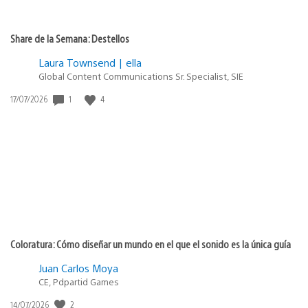
Share de la Semana: Destellos
Laura Townsend | ella
Global Content Communications Sr. Specialist, SIE
Fecha
1
4
17/07/2026
de
publicación:
Coloratura: Cómo diseñar un mundo en el que el sonido es la única guía
Juan Carlos Moya
CE, Pdpartid Games
Fecha
2
14/07/2026