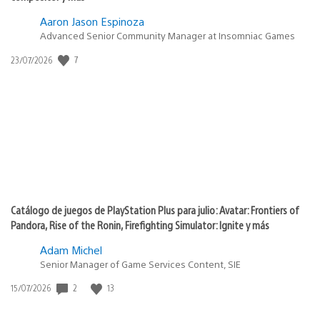
Aaron Jason Espinoza
Advanced Senior Community Manager at Insomniac Games
Fecha
7
23/07/2026
de
publicación:
Catálogo de juegos de PlayStation Plus para julio: Avatar: Frontiers of
Pandora, Rise of the Ronin, Firefighting Simulator: Ignite y más
Adam Michel
Senior Manager of Game Services Content, SIE
Fecha
2
13
15/07/2026
de
publicación: