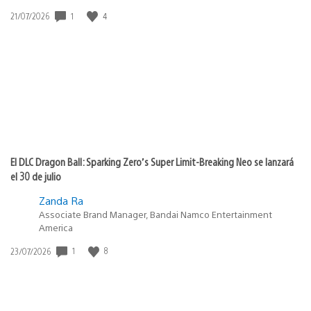
Fecha
1
4
21/07/2026
de
publicación:
El DLC Dragon Ball: Sparking Zero’s Super Limit-Breaking Neo se lanzará
el 30 de julio
Zanda Ra
Associate Brand Manager, Bandai Namco Entertainment
America
Fecha
1
8
23/07/2026
de
publicación: