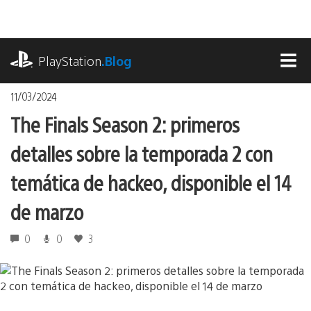
Pasa
al
contenido
playstation.com
PlayStation
.Blog
MEN
11/03/2024
The Finals Season 2: primeros
detalles sobre la temporada 2 con
temática de hackeo, disponible el 14
de marzo
0
0
3