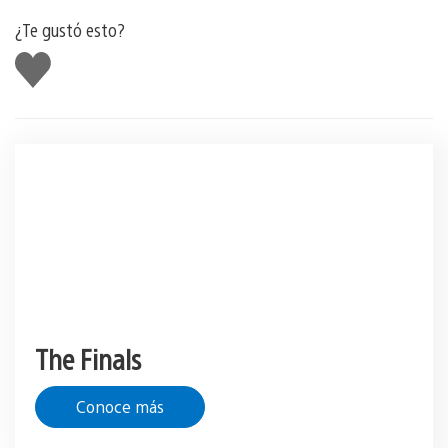
¿Te gustó esto?
Me
gusta
The Finals
Conoce más