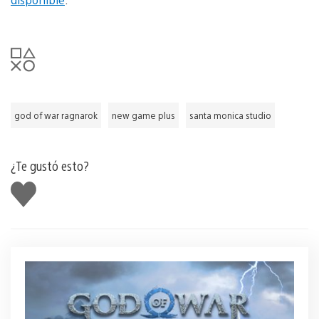
god of war ragnarok
new game plus
santa monica studio
¿Te gustó esto?
Me
gusta