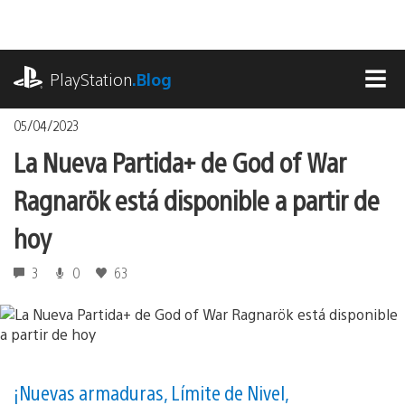
Pasa
al
contenido
playstation.com
PlayStation
.Blog
MEN
05/04/2023
La Nueva Partida+ de God of War
Ragnarök está disponible a partir de
hoy
3
0
63
¡Nuevas armaduras, Límite de Nivel,