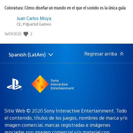
Coloratura: Cómo diseñar un mundo en el que el sonido es la única guía
Juan Carlos Moya
CE, Pdpartid Games
Fecha
2
14/07/2026
de
publicación:
Regresar arriba
Spanish (LatAm)
Elige
Región
una
actual:
región
Sony
Interactive
Entertainment
Sitio Web © 2026 Sony Interactive Entertainment. Todo
el contenido, títulos de los juegos, nombres de marca y/o
imagen comercial, marcas registradas e imágenes
asociadas son
imagen comercial y/o material con