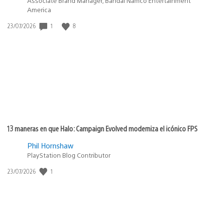
Associate Brand Manager, Bandai Namco Entertainment
America
Fecha
1
8
23/07/2026
de
publicación:
13 maneras en que Halo: Campaign Evolved moderniza el icónico FPS
Phil Hornshaw
PlayStation Blog Contributor
Fecha
1
23/07/2026
de
publicación: