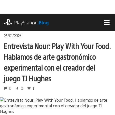
Pasa
al
contenido
playstation.com
PlayStation
.Blog
MEN
25/01/2023
Entrevista Nour: Play With Your Food.
Hablamos de arte gastronómico
experimental con el creador del
juego TJ Hughes
0
0
1