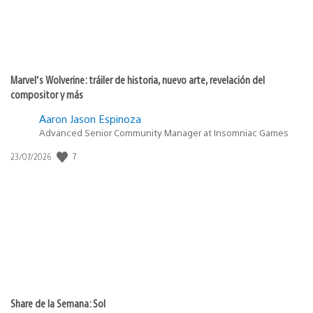
Marvel’s Wolverine: tráiler de historia, nuevo arte, revelación del
compositor y más
Aaron Jason Espinoza
Advanced Senior Community Manager at Insomniac Games
Fecha
7
23/07/2026
de
publicación:
Share de la Semana: Sol