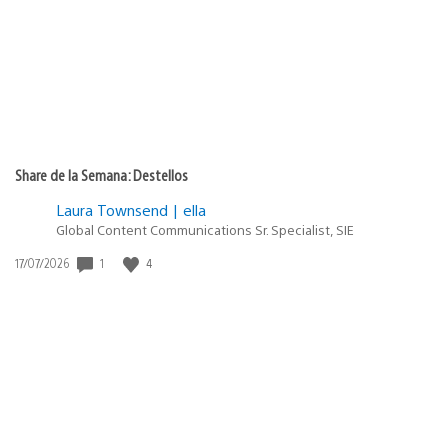
Share de la Semana: Destellos
Laura Townsend | ella
Global Content Communications Sr. Specialist, SIE
Fecha
1
4
17/07/2026
de
publicación: