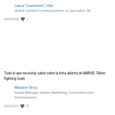
Laura Townsend | ella
Global Content Communications Sr. Specialist, SIE
Fecha
1
24/07/2026
de
publicación:
Todo lo que necesitas saber sobre la beta abierta de MARVEL Tōkon:
Fighting Souls
Melaine Brou
Senior Manager, Games Marketing, Sony Interactive
Entertainment
Fecha
10
16/07/2026
de
publicación: