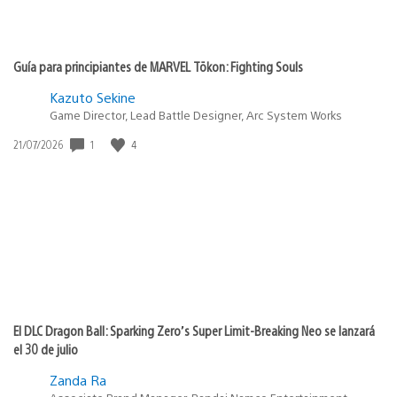
Guía para principiantes de MARVEL Tōkon: Fighting Souls
Kazuto Sekine
Game Director, Lead Battle Designer, Arc System Works
Fecha
1
4
21/07/2026
de
publicación:
El DLC Dragon Ball: Sparking Zero’s Super Limit-Breaking Neo se lanzará
el 30 de julio
Zanda Ra