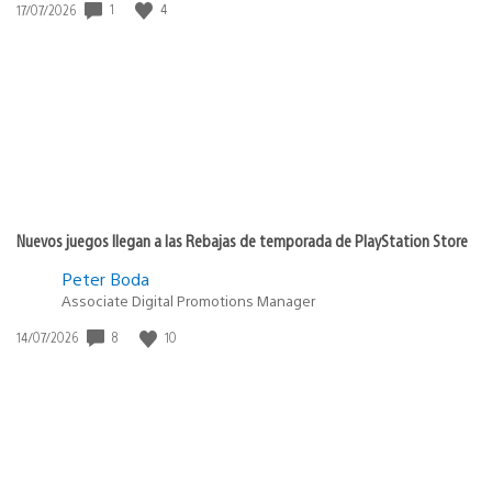
Fecha
1
4
17/07/2026
de
publicación:
Nuevos juegos llegan a las Rebajas de temporada de PlayStation Store
Peter Boda
Associate Digital Promotions Manager
Fecha
8
10
14/07/2026
de
publicación: