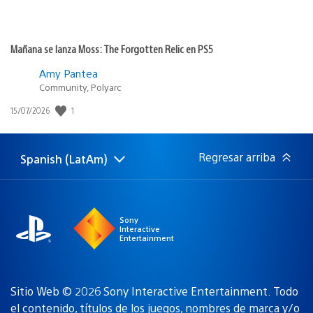
Mañana se lanza Moss: The Forgotten Relic en PS5
Amy Pantea
Community, Polyarc
Fecha
1
15/07/2026
de
publicación:
Regresar arriba
Spanish (LatAm)
Elige
Región
una
actual:
región
Sony
Interactive
Entertainment
Sitio Web © 2026 Sony Interactive Entertainment. Todo
el contenido, títulos de los juegos, nombres de marca y/o