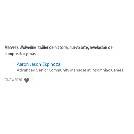
Marvel’s Wolverine: tráiler de historia, nuevo arte, revelación del
compositor y más
Aaron Jason Espinoza
Advanced Senior Community Manager at Insomniac Games
Fecha
7
23/07/2026
de
publicación: