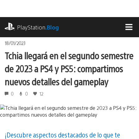
Pasa
al
contenido
playstation.com
PlayStation
.Blog
MEN
18/01/2023
Tchia llegará en el segundo semestre
de 2023 a PS4 y PS5: compartimos
nuevos detalles del gameplay
0
0
12
¡Descubre aspectos destacados de lo que te