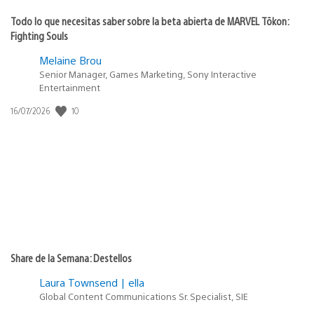
Todo lo que necesitas saber sobre la beta abierta de MARVEL Tōkon:
Fighting Souls
Melaine Brou
Senior Manager, Games Marketing, Sony Interactive
Entertainment
Fecha
10
16/07/2026
de
publicación:
Share de la Semana: Destellos
Laura Townsend | ella
Global Content Communications Sr. Specialist, SIE