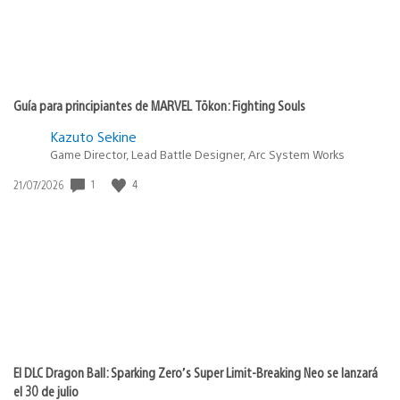
Guía para principiantes de MARVEL Tōkon: Fighting Souls
Kazuto Sekine
Game Director, Lead Battle Designer, Arc System Works
Fecha
1
4
21/07/2026
de
publicación:
El DLC Dragon Ball: Sparking Zero’s Super Limit-Breaking Neo se lanzará
el 30 de julio