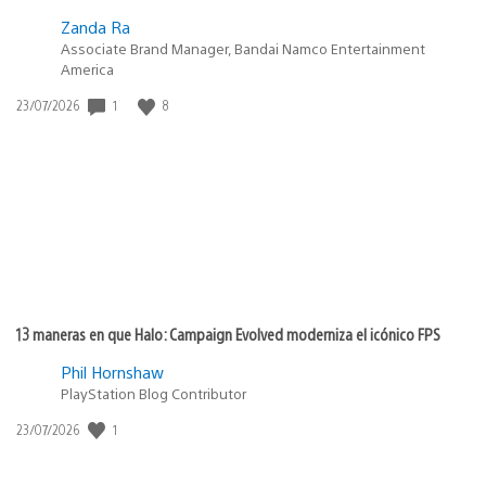
Zanda Ra
Associate Brand Manager, Bandai Namco Entertainment
America
Fecha
1
8
23/07/2026
de
publicación:
13 maneras en que Halo: Campaign Evolved moderniza el icónico FPS
Phil Hornshaw
PlayStation Blog Contributor
Fecha
1
23/07/2026
de
publicación: