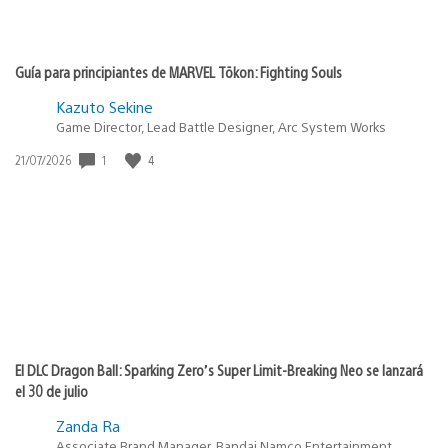
Guía para principiantes de MARVEL Tōkon: Fighting Souls
Kazuto Sekine
Game Director, Lead Battle Designer, Arc System Works
Fecha
1
4
21/07/2026
de
publicación:
El DLC Dragon Ball: Sparking Zero’s Super Limit-Breaking Neo se lanzará
el 30 de julio
Zanda Ra
Associate Brand Manager, Bandai Namco Entertainment