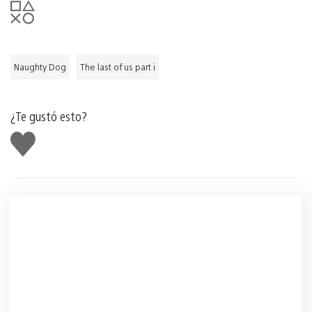
Naughty Dog
The last of us part i
¿Te gustó esto?
Me
gusta