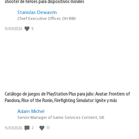
shooter de héroes para dispositivos móviles
Stanislas Dewavrin
Chief Executive Officer, OH BIBI
Fecha
9
15/07/2026
de
publicación:
Catálogo de juegos de PlayStation Plus para julio: Avatar: Frontiers of
Pandora, Rise of the Ronin, Firefighting Simulator: Ignite y más
Adam Michel
Senior Manager of Game Services Content, SIE
Fecha
2
13
15/07/2026
de
publicación: