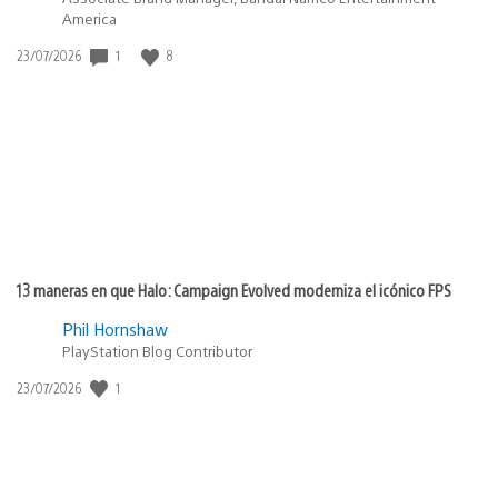
America
Fecha
1
8
23/07/2026
de
publicación:
13 maneras en que Halo: Campaign Evolved moderniza el icónico FPS
Phil Hornshaw
PlayStation Blog Contributor
Fecha
1
23/07/2026
de
publicación: