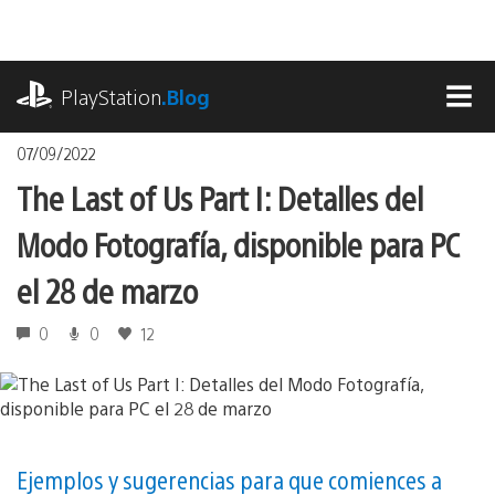
Pasa
al
contenido
playstation.com
PlayStation
.Blog
MEN
07/09/2022
The Last of Us Part I: Detalles del
Modo Fotografía, disponible para PC
el 28 de marzo
0
0
12
Ejemplos y sugerencias para que comiences a