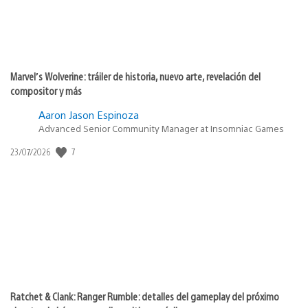
Marvel’s Wolverine: tráiler de historia, nuevo arte, revelación del
compositor y más
Aaron Jason Espinoza
Advanced Senior Community Manager at Insomniac Games
Fecha
7
23/07/2026
de
publicación:
Ratchet & Clank: Ranger Rumble: detalles del gameplay del próximo