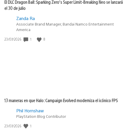
El DLC Dragon Ball: Sparking Zero’s Super Limit-Breaking Neo se lanzará
el 30 de julio
Zanda Ra
Associate Brand Manager, Bandai Namco Entertainment
America
Fecha
1
8
23/07/2026
de
publicación:
13 maneras en que Halo: Campaign Evolved moderniza el icónico FPS
Phil Hornshaw
PlayStation Blog Contributor
Fecha
1
23/07/2026