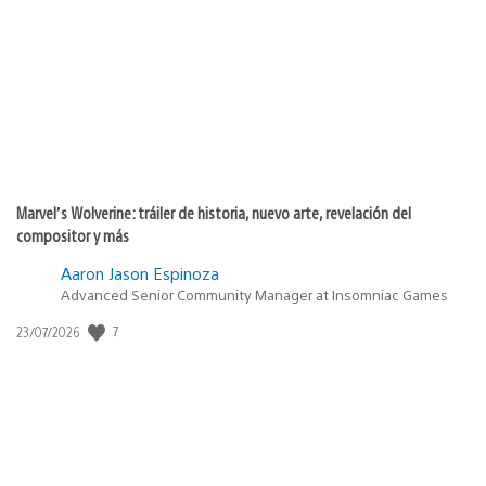
de
publicación:
Marvel’s Wolverine: tráiler de historia, nuevo arte, revelación del
compositor y más
Aaron Jason Espinoza
Advanced Senior Community Manager at Insomniac Games
Fecha
7
23/07/2026
de
publicación: