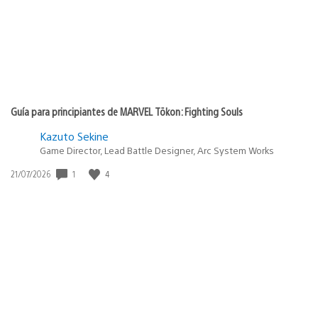
Guía para principiantes de MARVEL Tōkon: Fighting Souls
Kazuto Sekine
Game Director, Lead Battle Designer, Arc System Works
Fecha
1
4
21/07/2026
de
publicación: