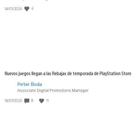
Fecha
6
14/07/2026
de
publicación:
Nuevos juegos llegan a las Rebajas de temporada de PlayStation Store
Peter Boda
Associate Digital Promotions Manager
Fecha
8
11
14/07/2026
de
publicación: