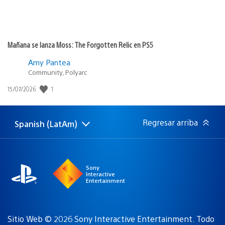
Mañana se lanza Moss: The Forgotten Relic en PS5
Amy Pantea
Community, Polyarc
Fecha
1
15/07/2026
de
publicación:
Regresar arriba
Spanish (LatAm)
Elige
Región
una
actual:
región
Sony
Interactive
Entertainment
Sitio Web © 2026 Sony Interactive Entertainment. Todo