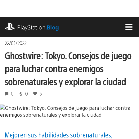
Pasa
al
contenido
playstation.com
PlayStation
.Blog
MEN
22/03/2022
Ghostwire: Tokyo. Consejos de juego
para luchar contra enemigos
sobrenaturales y explorar la ciudad
0
0
6
Mejoren sus habilidades sobrenaturales,