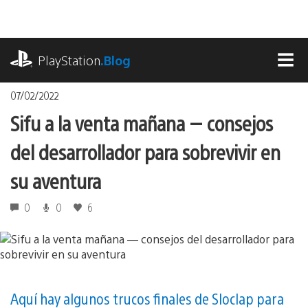
Pasa
al
contenido
playstation.com
PlayStation
.Blog
MEN
07/02/2022
Sifu a la venta mañana — consejos
del desarrollador para sobrevivir en
su aventura
0
0
6
Aquí hay algunos trucos finales de Sloclap para