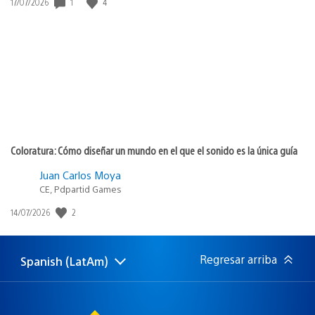
Fecha
1
4
17/07/2026
de
publicación:
Coloratura: Cómo diseñar un mundo en el que el sonido es la única guía
Juan Carlos Moya
CE, Pdpartid Games
Fecha
2
14/07/2026
de
publicación:
Regresar arriba
Spanish (LatAm)
Elige
Región
una
actual:
región