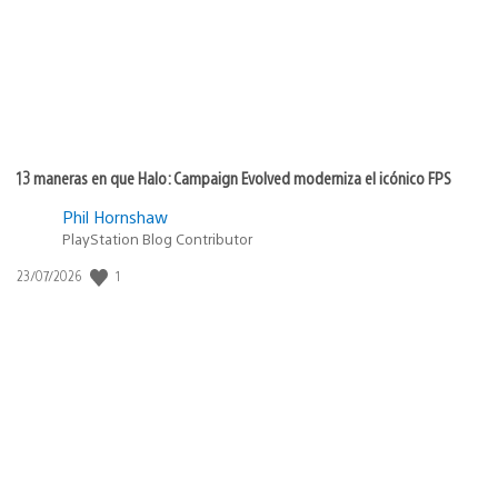
13 maneras en que Halo: Campaign Evolved moderniza el icónico FPS
Phil Hornshaw
PlayStation Blog Contributor
Fecha
1
23/07/2026
de
publicación: