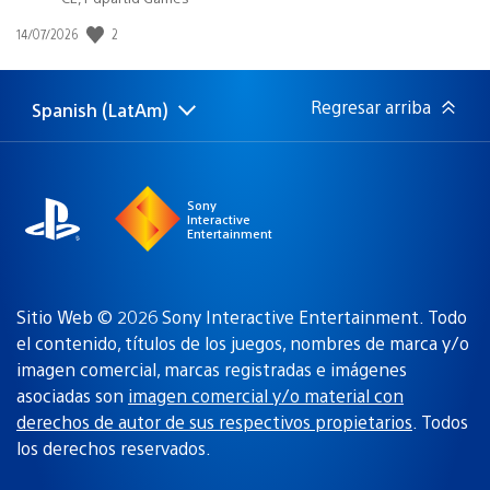
Fecha
2
14/07/2026
de
publicación:
Regresar arriba
Spanish (LatAm)
Elige
Región
una
actual:
región
Sony
Interactive
Entertainment
Sitio Web © 2026 Sony Interactive Entertainment. Todo
el contenido, títulos de los juegos, nombres de marca y/o
imagen comercial, marcas registradas e imágenes
asociadas son
imagen comercial y/o material con
derechos de autor de sus respectivos propietarios
. Todos
los derechos reservados.