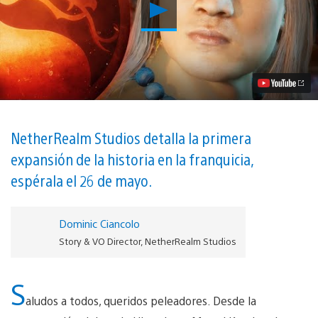
Reproducir
Mortal
Kombat
11:
Aftermath
Trae
una
Nueva
Historia,
a
RoboCop
NetherRealm Studios detalla la primera
y
expansión de la historia en la franquicia,
las
Friendships
espérala el 26 de mayo.
Video
Dominic Ciancolo
Story & VO Director, NetherRealm Studios
S
aludos a todos, queridos peleadores. Desde la