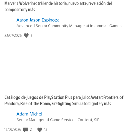
Marvel’s Wolverine: tráiler de historia, nuevo arte, revelación del
compositor y más
Aaron Jason Espinoza
Advanced Senior Community Manager at Insomniac Games
Fecha
7
23/07/2026
de
publicación:
Catálogo de juegos de PlayStation Plus para julio: Avatar: Frontiers of
Pandora, Rise of the Ronin, Firefighting Simulator: Ignite y más
Adam Michel
Senior Manager of Game Services Content, SIE
Fecha
2
13
15/07/2026