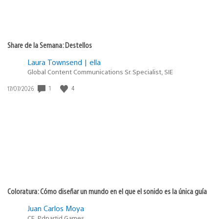
Share de la Semana: Destellos
Laura Townsend | ella
Global Content Communications Sr. Specialist, SIE
Fecha
1
4
17/07/2026
de
publicación:
Coloratura: Cómo diseñar un mundo en el que el sonido es la única guía
Juan Carlos Moya
CE, Pdpartid Games