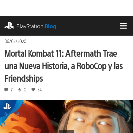
Pasa
al
contenido
playstation.com
PlayStation
.Blog
MEN
06/05/2020
Mortal Kombat 11: Aftermath Trae
una Nueva Historia, a RoboCop y las
Friendships
7
0
34