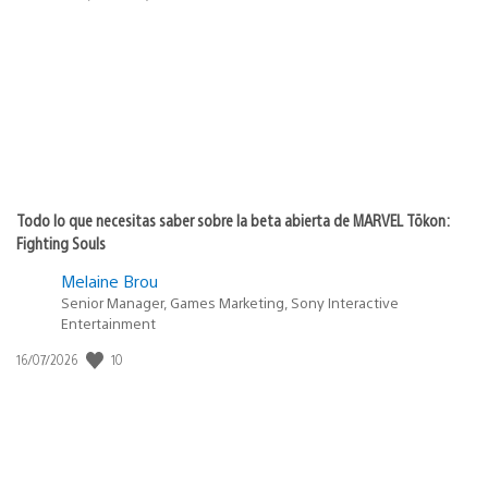
de
publicación:
Todo lo que necesitas saber sobre la beta abierta de MARVEL Tōkon:
Fighting Souls
Melaine Brou
Senior Manager, Games Marketing, Sony Interactive
Entertainment
Fecha
10
16/07/2026
de
publicación: