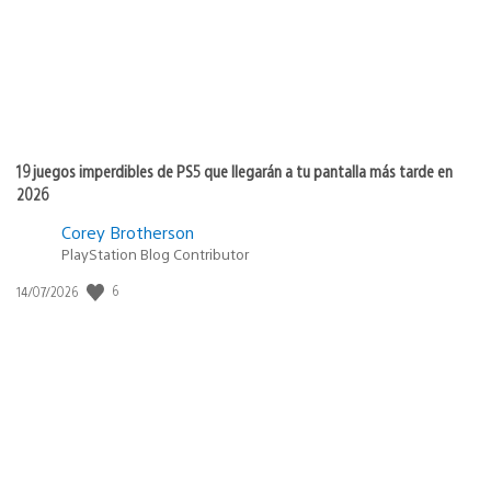
19 juegos imperdibles de PS5 que llegarán a tu pantalla más tarde en
2026
Corey Brotherson
PlayStation Blog Contributor
Fecha
6
14/07/2026
de
publicación: