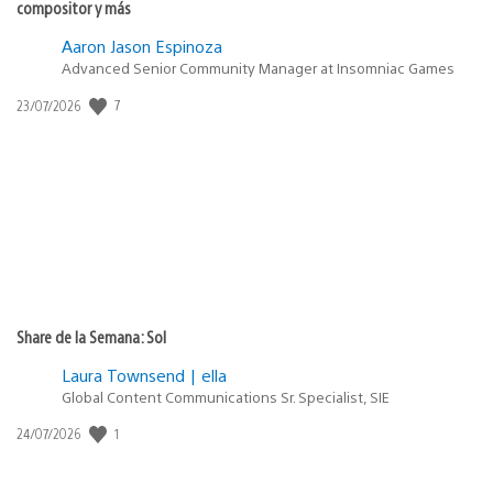
compositor y más
Aaron Jason Espinoza
Advanced Senior Community Manager at Insomniac Games
Fecha
7
23/07/2026
de
publicación:
Share de la Semana: Sol
Laura Townsend | ella
Global Content Communications Sr. Specialist, SIE
Fecha
1
24/07/2026
de
publicación: