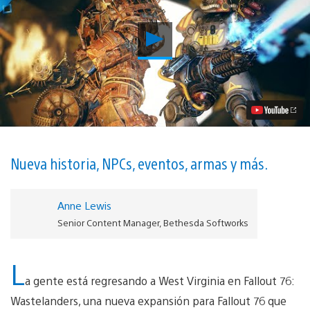
Reproducir
¿Qué
hay
de
Nuevo
en
la
Nueva
Actualización
Wastelanders
de
Nueva historia, NPCs, eventos, armas y más.
Fallout
76?
Disponible
Anne Lewis
Mañana
en
Senior Content Manager, Bethesda Softworks
PS4
Video
L
a gente está regresando a West Virginia en Fallout 76:
Wastelanders, una nueva expansión para Fallout 76 que