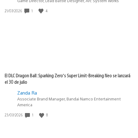
Game Director, Lead Battle Designer, Arc System Works
Fecha
1
4
21/07/2026
de
publicación:
El DLC Dragon Ball: Sparking Zero’s Super Limit-Breaking Neo se lanzará
el 30 de julio
Zanda Ra
Associate Brand Manager, Bandai Namco Entertainment
America
Fecha
1
8
23/07/2026
de
publicación: