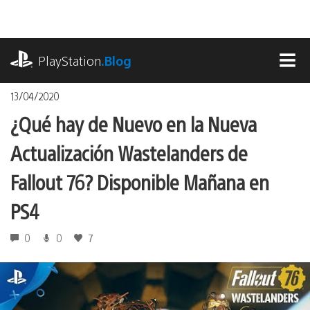
Pasa
al
contenido
playstation.com
PlayStation
.Blog
MEN
13/04/2020
¿Qué hay de Nuevo en la Nueva
Actualización Wastelanders de
Fallout 76? Disponible Mañana en
PS4
0
0
7