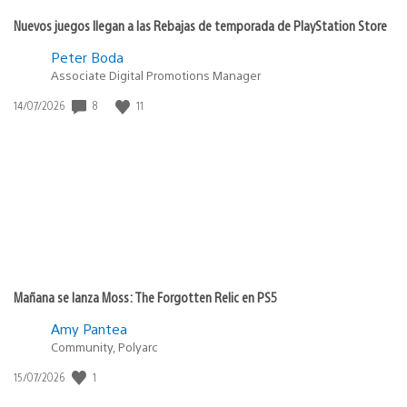
Nuevos juegos llegan a las Rebajas de temporada de PlayStation Store
Peter Boda
Associate Digital Promotions Manager
Fecha
8
11
14/07/2026
de
publicación:
Mañana se lanza Moss: The Forgotten Relic en PS5
Amy Pantea
Community, Polyarc
Fecha
1
15/07/2026
de