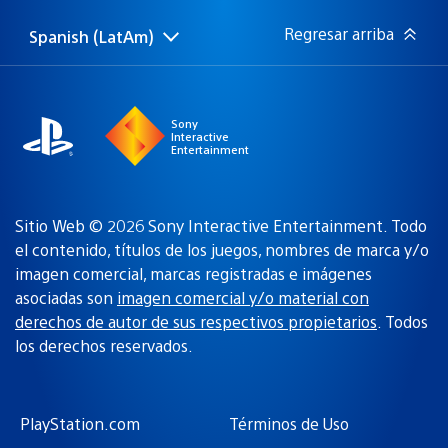
publicación:
Regresar arriba
Spanish (LatAm)
Elige
Región
una
actual:
región
Sony
Interactive
Entertainment
Sitio Web © 2026 Sony Interactive Entertainment. Todo
el contenido, títulos de los juegos, nombres de marca y/o
imagen comercial, marcas registradas e imágenes
asociadas son
imagen comercial y/o material con
derechos de autor de sus respectivos propietarios
. Todos
los derechos reservados.
PlayStation.com
Términos de Uso