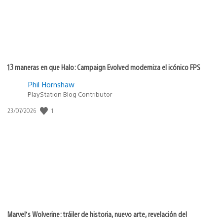
13 maneras en que Halo: Campaign Evolved moderniza el icónico FPS
Phil Hornshaw
PlayStation Blog Contributor
Fecha
1
23/07/2026
de
publicación:
Marvel’s Wolverine: tráiler de historia, nuevo arte, revelación del