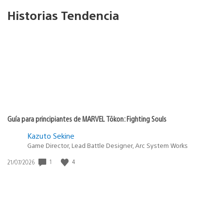
Historias Tendencia
Guía para principiantes de MARVEL Tōkon: Fighting Souls
Kazuto Sekine
Game Director, Lead Battle Designer, Arc System Works
1
4
Fecha
21/07/2026
de
publicación: