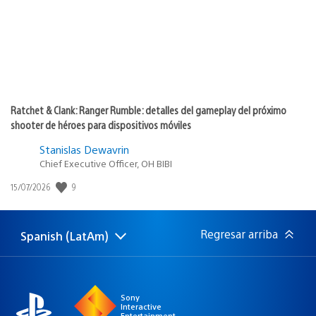
Ratchet & Clank: Ranger Rumble: detalles del gameplay del próximo
shooter de héroes para dispositivos móviles
Stanislas Dewavrin
Chief Executive Officer, OH BIBI
9
Fecha
15/07/2026
de
publicación:
Regresar arriba
Spanish (LatAm)
Elige
Región
una
actual:
región
Sony
Interactive
Entertainment