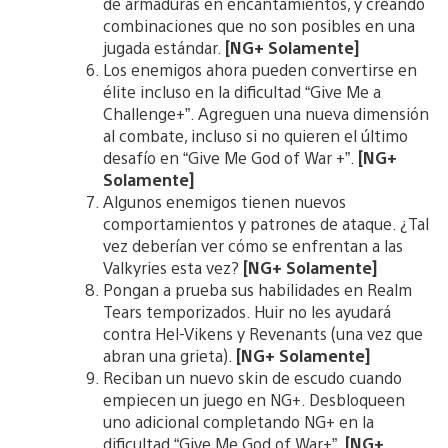
de armaduras en encantamientos, y creando
combinaciones que no son posibles en una
jugada estándar.
[NG+ Solamente]
Los enemigos ahora pueden convertirse en
élite incluso en la dificultad “Give Me a
Challenge+”. Agreguen una nueva dimensión
al combate, incluso si no quieren el último
desafío en “Give Me God of War +”.
[NG+
Solamente]
Algunos enemigos tienen nuevos
comportamientos y patrones de ataque. ¿Tal
vez deberían ver cómo se enfrentan a las
Valkyries esta vez?
[NG+ Solamente]
Pongan a prueba sus habilidades en Realm
Tears temporizados. Huir no les ayudará
contra Hel-Vikens y Revenants (una vez que
abran una grieta).
[NG+ Solamente]
Reciban un nuevo skin de escudo cuando
empiecen un juego en NG+. Desbloqueen
uno adicional completando NG+ en la
dificultad “Give Me God of War+”.
[NG+