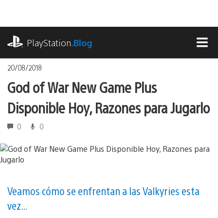
Pasa
al
contenido
playstation.com
PlayStation
.Blog
MEN
20/08/2018
God of War New Game Plus
Disponible Hoy, Razones para Jugarlo
0
0
Veamos cómo se enfrentan a las Valkyries esta
vez…