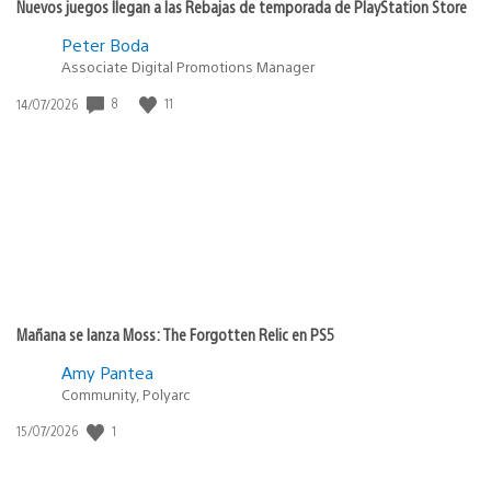
Nuevos juegos llegan a las Rebajas de temporada de PlayStation Store
Peter Boda
Associate Digital Promotions Manager
8
11
Fecha
14/07/2026
de
publicación:
Mañana se lanza Moss: The Forgotten Relic en PS5
Amy Pantea
Community, Polyarc
1
Fecha
15/07/2026
de
publicación: