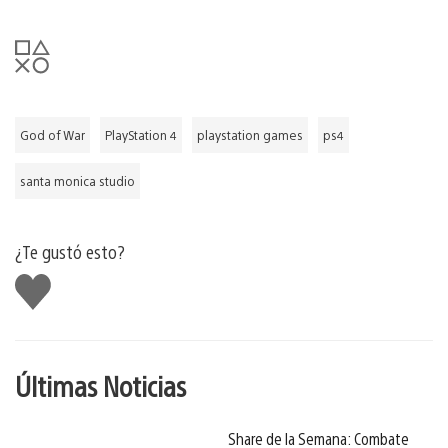
God of War
PlayStation 4
playstation games
ps4
santa monica studio
¿Te gustó esto?
Me
gusta
Últimas Noticias
Share de la Semana: Combate