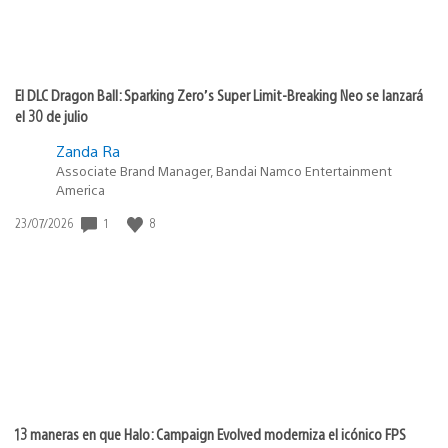
El DLC Dragon Ball: Sparking Zero’s Super Limit-Breaking Neo se lanzará
el 30 de julio
Zanda Ra
Associate Brand Manager, Bandai Namco Entertainment
America
1
8
Fecha
23/07/2026
de
publicación:
13 maneras en que Halo: Campaign Evolved moderniza el icónico FPS