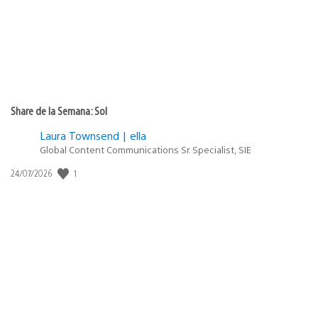
Share de la Semana: Sol
Laura Townsend | ella
Global Content Communications Sr. Specialist, SIE
1
Fecha
24/07/2026
de
publicación: