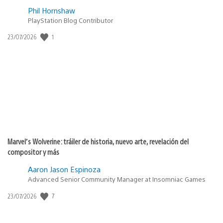
Phil Hornshaw
PlayStation Blog Contributor
1
Fecha
23/07/2026
de
publicación:
Marvel’s Wolverine: tráiler de historia, nuevo arte, revelación del
compositor y más
Aaron Jason Espinoza
Advanced Senior Community Manager at Insomniac Games
7
Fecha
23/07/2026
de
publicación: