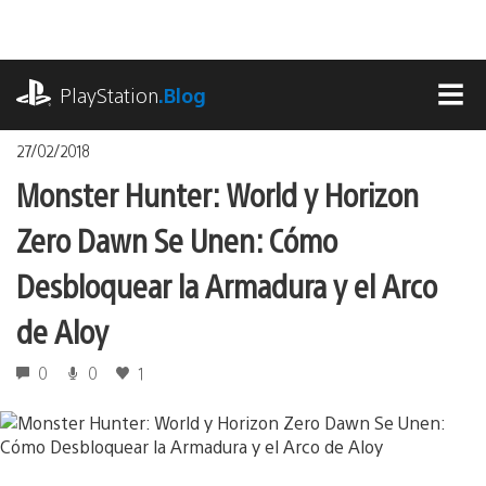
Pasa
al
contenido
playstation.com
PlayStation
.Blog
MEN
27/02/2018
Monster Hunter: World y Horizon
Zero Dawn Se Unen: Cómo
Desbloquear la Armadura y el Arco
de Aloy
0
0
1