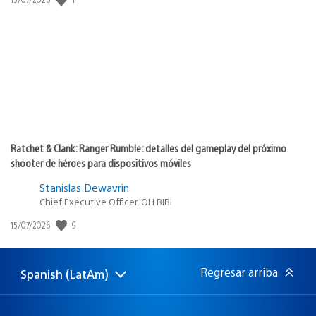
de
publicación:
Ratchet & Clank: Ranger Rumble: detalles del gameplay del próximo
shooter de héroes para dispositivos móviles
Stanislas Dewavrin
Chief Executive Officer, OH BIBI
9
Fecha
15/07/2026
de
publicación:
Regresar arriba
Spanish (LatAm)
Elige
Región
una
actual:
región