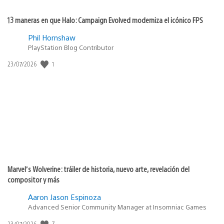
13 maneras en que Halo: Campaign Evolved moderniza el icónico FPS
Phil Hornshaw
PlayStation Blog Contributor
1
Fecha
23/07/2026
de
publicación:
Marvel’s Wolverine: tráiler de historia, nuevo arte, revelación del
compositor y más
Aaron Jason Espinoza
Advanced Senior Community Manager at Insomniac Games
7
Fecha
23/07/2026