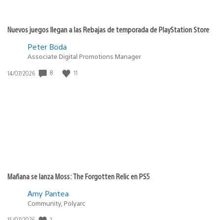
Nuevos juegos llegan a las Rebajas de temporada de PlayStation Store
Peter Boda
Associate Digital Promotions Manager
8
11
Fecha
14/07/2026
de
publicación:
Mañana se lanza Moss: The Forgotten Relic en PS5
Amy Pantea
Community, Polyarc
1
Fecha
15/07/2026