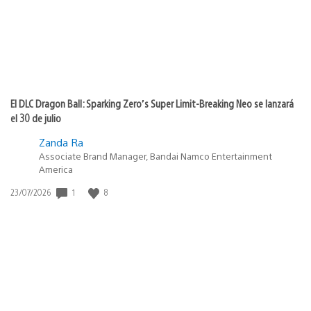
El DLC Dragon Ball: Sparking Zero’s Super Limit-Breaking Neo se lanzará
el 30 de julio
Zanda Ra
Associate Brand Manager, Bandai Namco Entertainment
America
1
8
Fecha
23/07/2026
de
publicación: