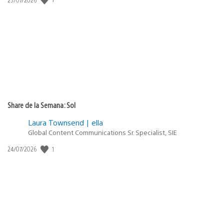
de
publicación:
Share de la Semana: Sol
Laura Townsend | ella
Global Content Communications Sr. Specialist, SIE
1
Fecha
24/07/2026
de
publicación: