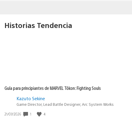
Historias Tendencia
Guía para principiantes de MARVEL Tōkon: Fighting Souls
Kazuto Sekine
Game Director, Lead Battle Designer, Arc System Works
1
4
Fecha
21/07/2026
de
publicación: