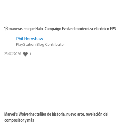
13 maneras en que Halo: Campaign Evolved moderniza el icónico FPS
Phil Hornshaw
PlayStation Blog Contributor
1
Fecha
23/07/2026
de
publicación:
Marvel’s Wolverine: tráiler de historia, nuevo arte, revelación del
compositor y más