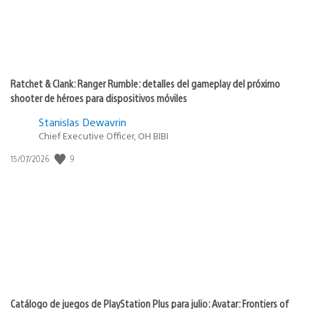
Ratchet & Clank: Ranger Rumble: detalles del gameplay del próximo
shooter de héroes para dispositivos móviles
Stanislas Dewavrin
Chief Executive Officer, OH BIBI
9
Fecha
15/07/2026
de
publicación:
Catálogo de juegos de PlayStation Plus para julio: Avatar: Frontiers of