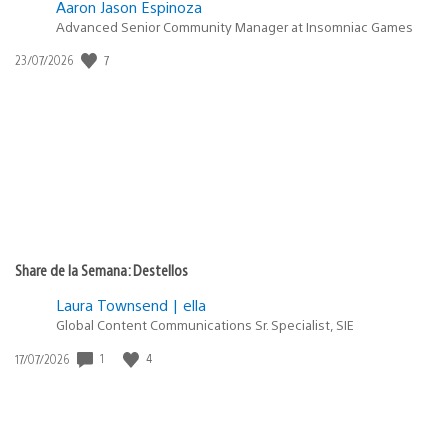
Aaron Jason Espinoza
Advanced Senior Community Manager at Insomniac Games
7
Fecha
23/07/2026
de
publicación:
Share de la Semana: Destellos
Laura Townsend | ella
Global Content Communications Sr. Specialist, SIE
1
4
Fecha
17/07/2026
de
publicación: