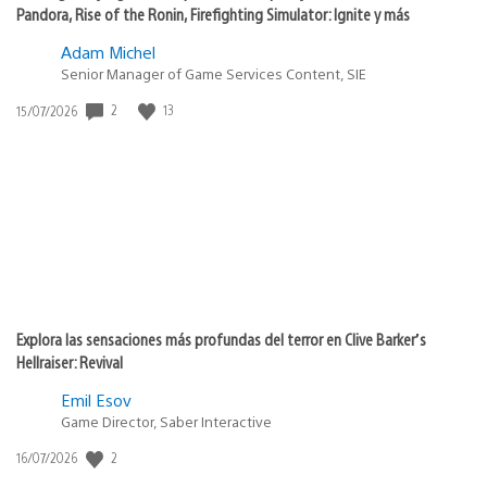
Pandora, Rise of the Ronin, Firefighting Simulator: Ignite y más
Adam Michel
Senior Manager of Game Services Content, SIE
2
13
Fecha
15/07/2026
de
publicación:
Explora las sensaciones más profundas del terror en Clive Barker’s
Hellraiser: Revival
Emil Esov
Game Director, Saber Interactive
2
Fecha
16/07/2026
de