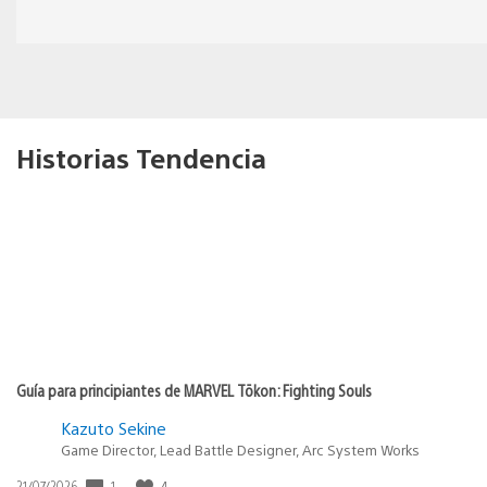
Historias Tendencia
Guía para principiantes de MARVEL Tōkon: Fighting Souls
Kazuto Sekine
Game Director, Lead Battle Designer, Arc System Works
1
4
Fecha
21/07/2026