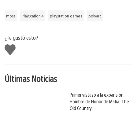
moss
PlayStation 4
playstation games
polyarc
¿Te gustó esto?
Me
gusta
Últimas Noticias
Primer vistazo a la expansión
Hombre de Honor de Mafia: The
Old Country