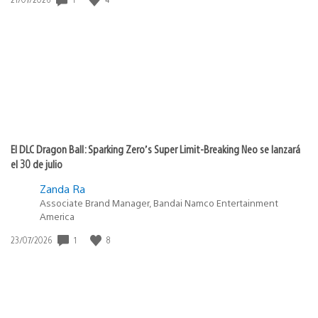
de
publicación:
El DLC Dragon Ball: Sparking Zero’s Super Limit-Breaking Neo se lanzará
el 30 de julio
Zanda Ra
Associate Brand Manager, Bandai Namco Entertainment
America
1
8
Fecha
23/07/2026
de
publicación: