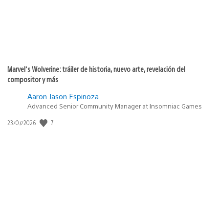
Marvel’s Wolverine: tráiler de historia, nuevo arte, revelación del
compositor y más
Aaron Jason Espinoza
Advanced Senior Community Manager at Insomniac Games
7
Fecha
23/07/2026
de
publicación: