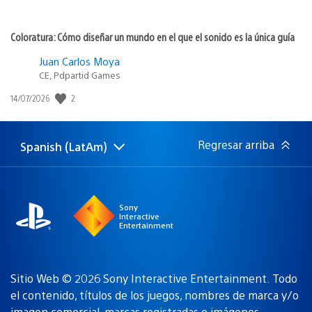
Coloratura: Cómo diseñar un mundo en el que el sonido es la única guía
Juan Carlos Moya
CE, Pdpartid Games
2
Fecha
14/07/2026
de
publicación:
Regresar arriba
Spanish (LatAm)
Elige
Región
una
actual:
región
Sony
Interactive
Entertainment
Sitio Web © 2026 Sony Interactive Entertainment. Todo
el contenido, títulos de los juegos, nombres de marca y/o
imagen comercial, marcas registradas e imágenes