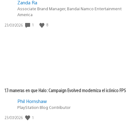
Zanda Ra
Associate Brand Manager, Bandai Namco Entertainment
America
1
8
Fecha
23/07/2026
de
publicación:
13 maneras en que Halo: Campaign Evolved moderniza el icónico FPS
Phil Hornshaw
PlayStation Blog Contributor
1
Fecha
23/07/2026
de
publicación: