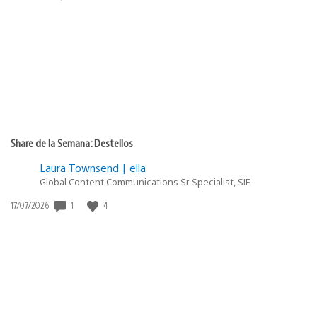
de
publicación:
Share de la Semana: Destellos
Laura Townsend | ella
Global Content Communications Sr. Specialist, SIE
1
4
Fecha
17/07/2026
de
publicación: