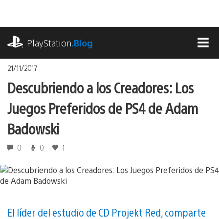
Pasa
al
contenido
playstation.com
PlayStation
.Blog
MEN
21/11/2017
Descubriendo a los Creadores: Los
Juegos Preferidos de PS4 de Adam
Badowski
0
0
1
El líder del estudio de CD Projekt Red, comparte