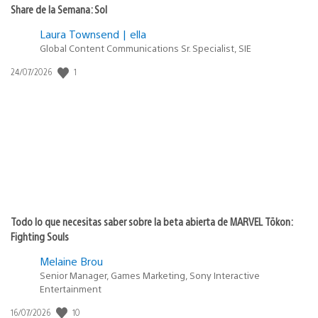
Share de la Semana: Sol
Laura Townsend | ella
Global Content Communications Sr. Specialist, SIE
1
Fecha
24/07/2026
de
publicación:
Todo lo que necesitas saber sobre la beta abierta de MARVEL Tōkon:
Fighting Souls
Melaine Brou
Senior Manager, Games Marketing, Sony Interactive
Entertainment
10
Fecha
16/07/2026