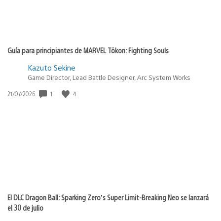
Guía para principiantes de MARVEL Tōkon: Fighting Souls
Kazuto Sekine
Game Director, Lead Battle Designer, Arc System Works
1
4
Fecha
21/07/2026
de
publicación:
El DLC Dragon Ball: Sparking Zero’s Super Limit-Breaking Neo se lanzará
el 30 de julio