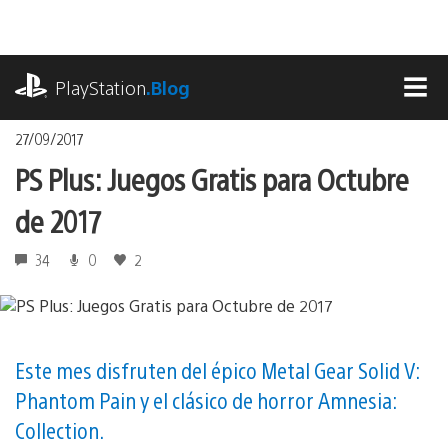
Pasa
al
contenido
playstation.com
PlayStation
.Blog
MEN
27/09/2017
PS Plus: Juegos Gratis para Octubre
de 2017
34
0
2
Este mes disfruten del épico Metal Gear Solid V:
Phantom Pain y el clásico de horror Amnesia:
Collection.