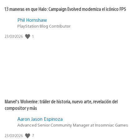
13 maneras en que Halo: Campaign Evolved moderniza el icónico FPS
Phil Hornshaw
PlayStation Blog Contributor
1
Fecha
23/07/2026
de
publicación:
Marvel’s Wolverine: tráiler de historia, nuevo arte, revelación del
compositor y más
Aaron Jason Espinoza
Advanced Senior Community Manager at Insomniac Games
7
Fecha
23/07/2026