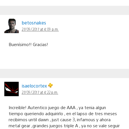
betosnakes
27/09/2017 at 4:09 p.m.
Buenísimo!! Gracias!
isaelocortex
27/09/2017 at 4:22 p.m.
Increible! Autentico juego de AAA , ya tenia algun
tiempo queriendo adquirirlo , en el lapso de tres meses
recibimos until dawn , just cause 3, infamous y ahora
metal gear ,grandes juegos triple A , ya no se vale seguir