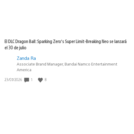
El DLC Dragon Ball: Sparking Zero’s Super Limit-Breaking Neo se lanzará
el 30 de julio
Zanda Ra
Associate Brand Manager, Bandai Namco Entertainment
America
1
8
Fecha
23/07/2026
de
publicación: