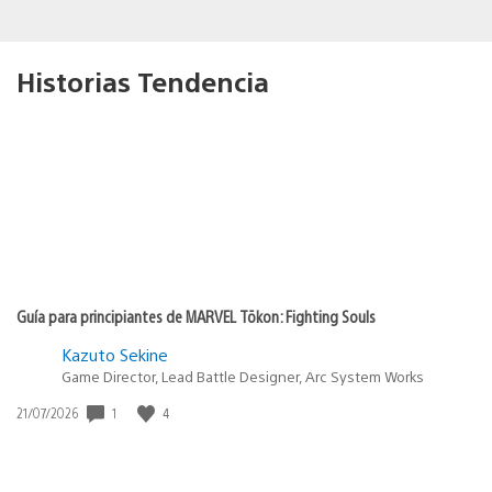
Historias Tendencia
Guía para principiantes de MARVEL Tōkon: Fighting Souls
Kazuto Sekine
Game Director, Lead Battle Designer, Arc System Works
1
4
Fecha
21/07/2026
de
publicación: