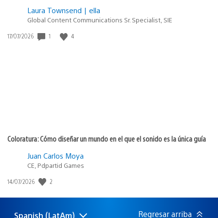
Laura Townsend | ella
Global Content Communications Sr. Specialist, SIE
1
4
Fecha
17/07/2026
de
publicación:
Coloratura: Cómo diseñar un mundo en el que el sonido es la única guía
Juan Carlos Moya
CE, Pdpartid Games
2
Fecha
14/07/2026
de
publicación:
Regresar arriba
Spanish (LatAm)