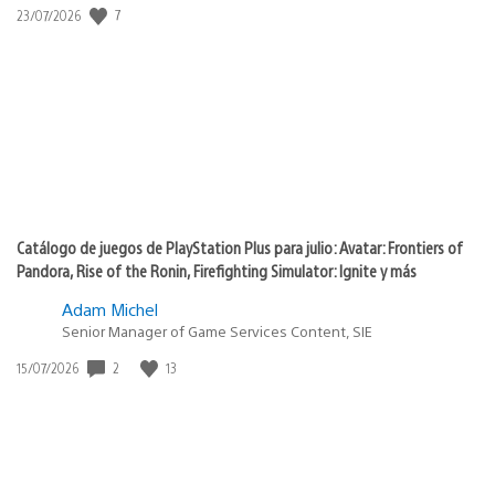
7
Fecha
23/07/2026
de
publicación:
Catálogo de juegos de PlayStation Plus para julio: Avatar: Frontiers of
Pandora, Rise of the Ronin, Firefighting Simulator: Ignite y más
Adam Michel
Senior Manager of Game Services Content, SIE
2
13
Fecha
15/07/2026
de
publicación: