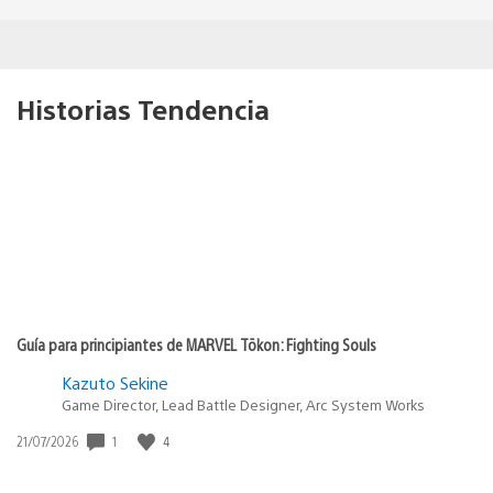
Historias Tendencia
Guía para principiantes de MARVEL Tōkon: Fighting Souls
Kazuto Sekine
Game Director, Lead Battle Designer, Arc System Works
1
4
Fecha
21/07/2026
de
publicación: