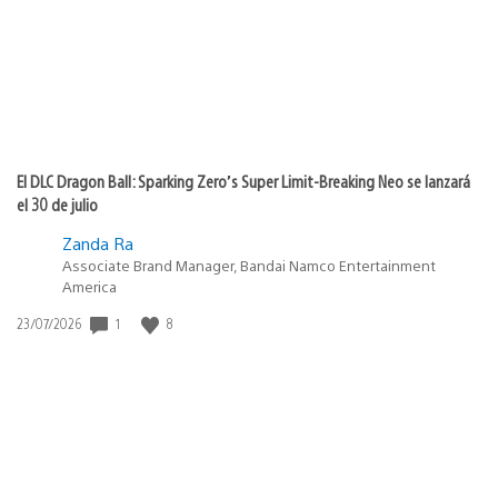
El DLC Dragon Ball: Sparking Zero’s Super Limit-Breaking Neo se lanzará
el 30 de julio
Zanda Ra
Associate Brand Manager, Bandai Namco Entertainment
America
1
8
Fecha
23/07/2026
de
publicación: