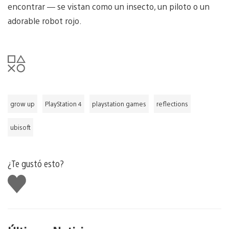
encontrar — se vistan como un insecto, un piloto o un
adorable robot rojo.
grow up
PlayStation 4
playstation games
reflections
ubisoft
¿Te gustó esto?
Me
gusta