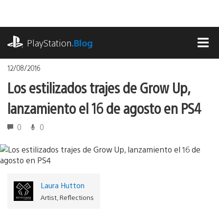
Pasa
al
contenido
playstation.com
PlayStation
.Blog
MEN
12/08/2016
Los estilizados trajes de Grow Up,
lanzamiento el 16 de agosto en PS4
0
0
Laura Hutton
Artist, Reflections