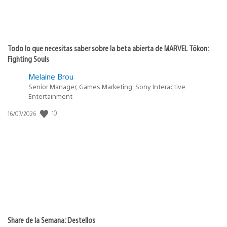
Todo lo que necesitas saber sobre la beta abierta de MARVEL Tōkon:
Fighting Souls
Melaine Brou
Senior Manager, Games Marketing, Sony Interactive
Entertainment
10
Fecha
16/07/2026
de
publicación:
Share de la Semana: Destellos