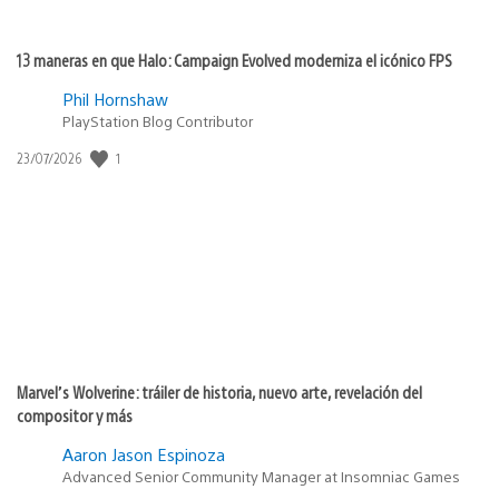
13 maneras en que Halo: Campaign Evolved moderniza el icónico FPS
Phil Hornshaw
PlayStation Blog Contributor
1
Fecha
23/07/2026
de
publicación:
Marvel’s Wolverine: tráiler de historia, nuevo arte, revelación del
compositor y más
Aaron Jason Espinoza
Advanced Senior Community Manager at Insomniac Games