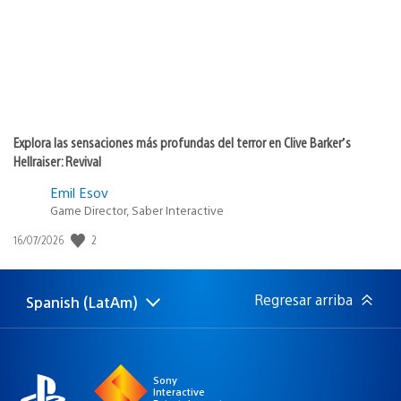
Explora las sensaciones más profundas del terror en Clive Barker’s
Hellraiser: Revival
Emil Esov
Game Director, Saber Interactive
2
Fecha
16/07/2026
de
publicación:
Regresar arriba
Spanish (LatAm)
Elige
Región
una
actual:
región
Sony
Interactive