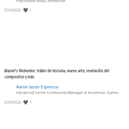
PlayStation Blog Contributor
1
Fecha
23/07/2026
de
publicación:
Marvel’s Wolverine: tráiler de historia, nuevo arte, revelación del
compositor y más
Aaron Jason Espinoza
Advanced Senior Community Manager at Insomniac Games
7
Fecha
23/07/2026
de
publicación: