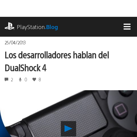
Pasa
al
contenido
playstation.com
PlayStation
.Blog
MEN
25/04/2013
Los desarrolladores hablan del
DualShock 4
2
0
8
Reproducir
Los