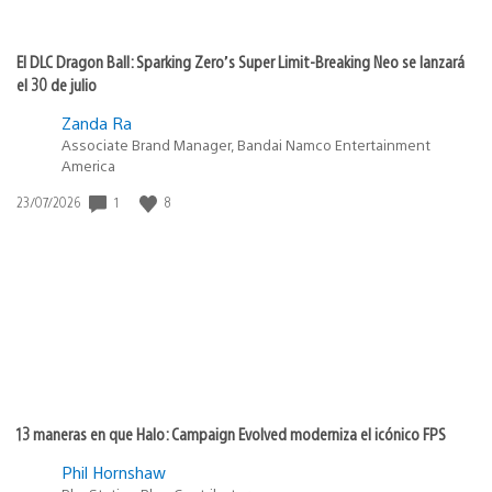
El DLC Dragon Ball: Sparking Zero’s Super Limit-Breaking Neo se lanzará
el 30 de julio
Zanda Ra
Associate Brand Manager, Bandai Namco Entertainment
America
1
8
Fecha
23/07/2026
de
publicación:
13 maneras en que Halo: Campaign Evolved moderniza el icónico FPS
Phil Hornshaw