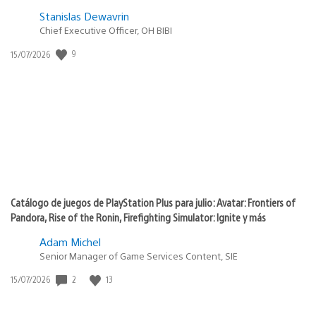
Stanislas Dewavrin
Chief Executive Officer, OH BIBI
9
Fecha
15/07/2026
de
publicación:
Catálogo de juegos de PlayStation Plus para julio: Avatar: Frontiers of
Pandora, Rise of the Ronin, Firefighting Simulator: Ignite y más
Adam Michel
Senior Manager of Game Services Content, SIE
2
13
Fecha
15/07/2026
de
publicación: