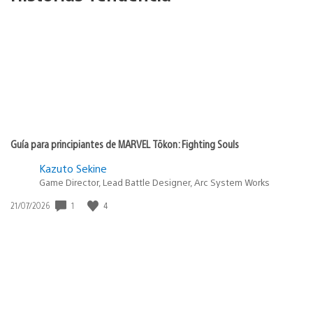
Guía para principiantes de MARVEL Tōkon: Fighting Souls
Kazuto Sekine
Game Director, Lead Battle Designer, Arc System Works
1
4
Fecha
21/07/2026
de
publicación: