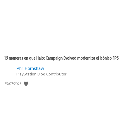
de
publicación:
13 maneras en que Halo: Campaign Evolved moderniza el icónico FPS
Phil Hornshaw
PlayStation Blog Contributor
Fecha
1
23/07/2026
de
publicación: