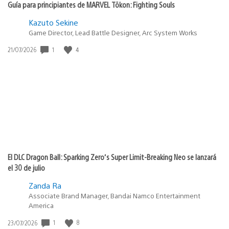
Guía para principiantes de MARVEL Tōkon: Fighting Souls
Kazuto Sekine
Game Director, Lead Battle Designer, Arc System Works
Fecha
1
4
21/07/2026
de
publicación:
El DLC Dragon Ball: Sparking Zero’s Super Limit-Breaking Neo se lanzará
el 30 de julio
Zanda Ra
Associate Brand Manager, Bandai Namco Entertainment
America
Fecha
1
8
23/07/2026