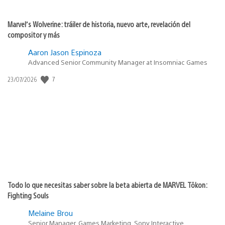
Marvel’s Wolverine: tráiler de historia, nuevo arte, revelación del
compositor y más
Aaron Jason Espinoza
Advanced Senior Community Manager at Insomniac Games
Fecha
7
23/07/2026
de
publicación:
Todo lo que necesitas saber sobre la beta abierta de MARVEL Tōkon:
Fighting Souls
Melaine Brou
Senior Manager, Games Marketing, Sony Interactive