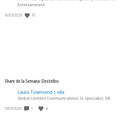
Entertainment
Fecha
10
16/07/2026
de
publicación:
Share de la Semana: Destellos
Laura Townsend | ella
Global Content Communications Sr. Specialist, SIE
Fecha
1
4
17/07/2026
de
publicación: