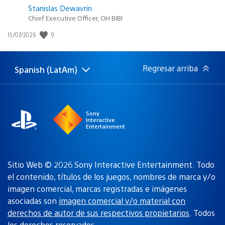
Stanislas Dewavrin
Chief Executive Officer, OH BIBI
Fecha
9
15/07/2026
de
publicación:
Regresar arriba
Spanish (LatAm)
Elige
Región
una
actual:
región
Sony
Interactive
Entertainment
Sitio Web © 2026 Sony Interactive Entertainment. Todo
el contenido, títulos de los juegos, nombres de marca y/o
imagen comercial, marcas registradas e imágenes
asociadas son
imagen comercial y/o material con
derechos de autor de sus respectivos propietarios
. Todos
los derechos reservados.