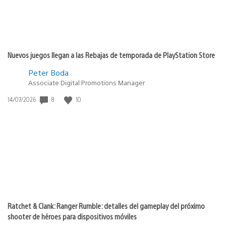
Nuevos juegos llegan a las Rebajas de temporada de PlayStation Store
Peter Boda
Associate Digital Promotions Manager
Fecha
8
10
14/07/2026
de
publicación:
Ratchet & Clank: Ranger Rumble: detalles del gameplay del próximo
shooter de héroes para dispositivos móviles