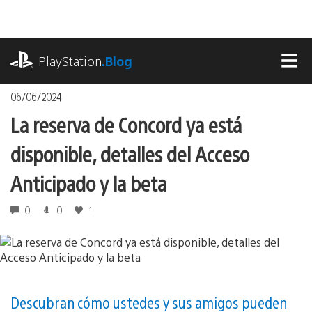
Pasa
al
contenido
playstation.com
PlayStation
.Blog
MEN
06/06/2024
La reserva de Concord ya está
disponible, detalles del Acceso
Anticipado y la beta
0
0
1
Descubran cómo ustedes y sus amigos pueden