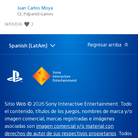
Juan Carlos Moya
CE, Pdpartid Games
Fecha
2
14/07/2026
de
publicación:
Regresar arriba
Spanish (LatAm)
Elige
Región
una
actual:
región
Sony
Interactive
Entertainment
Sitio Web © 2026 Sony Interactive Entertainment. Todo
el contenido, títulos de los juegos, nombres de marca y/o
imagen comercial, marcas registradas e imágenes
asociadas son
imagen comercial y/o material con
derechos de autor de sus respectivos propietarios
. Todos