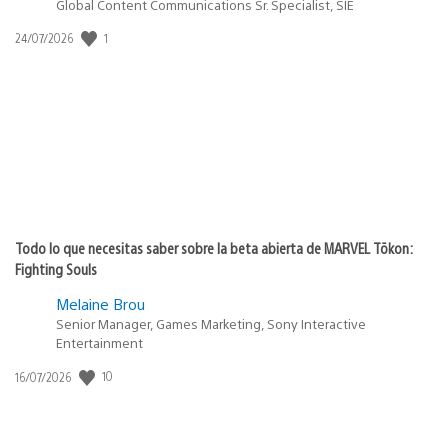
Global Content Communications Sr. Specialist, SIE
Fecha
1
24/07/2026
de
publicación:
Todo lo que necesitas saber sobre la beta abierta de MARVEL Tōkon:
Fighting Souls
Melaine Brou
Senior Manager, Games Marketing, Sony Interactive
Entertainment
Fecha
10
16/07/2026
de
publicación: