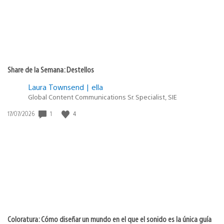
Share de la Semana: Destellos
Laura Townsend | ella
Global Content Communications Sr. Specialist, SIE
Fecha
1
4
17/07/2026
de
publicación:
Coloratura: Cómo diseñar un mundo en el que el sonido es la única guía