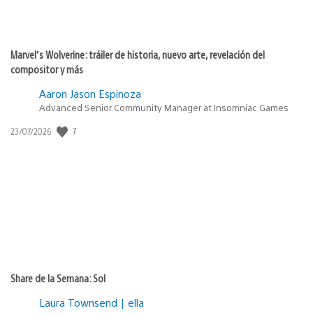
Marvel’s Wolverine: tráiler de historia, nuevo arte, revelación del
compositor y más
Aaron Jason Espinoza
Advanced Senior Community Manager at Insomniac Games
Fecha
7
23/07/2026
de
publicación:
Share de la Semana: Sol
Laura Townsend | ella