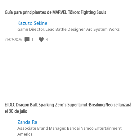
Guía para principiantes de MARVEL Tōkon: Fighting Souls
Kazuto Sekine
Game Director, Lead Battle Designer, Arc System Works
Fecha
1
4
21/07/2026
de
publicación:
El DLC Dragon Ball: Sparking Zero’s Super Limit-Breaking Neo se lanzará
el 30 de julio
Zanda Ra
Associate Brand Manager, Bandai Namco Entertainment
America