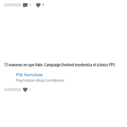
Fecha
1
8
23/07/2026
de
publicación:
13 maneras en que Halo: Campaign Evolved moderniza el icónico FPS
Phil Hornshaw
PlayStation Blog Contributor
Fecha
1
23/07/2026
de
publicación: