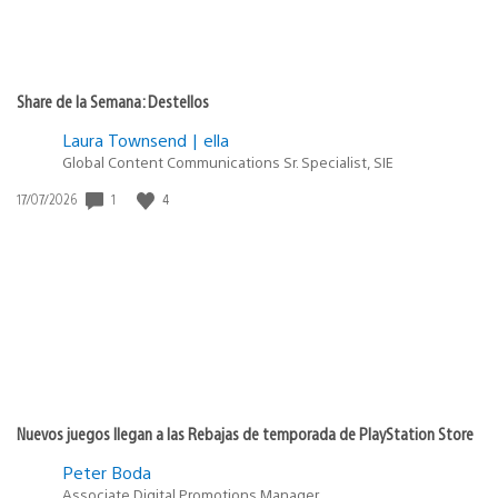
Share de la Semana: Destellos
Laura Townsend | ella
Global Content Communications Sr. Specialist, SIE
Fecha
1
4
17/07/2026
de
publicación:
Nuevos juegos llegan a las Rebajas de temporada de PlayStation Store
Peter Boda
Associate Digital Promotions Manager