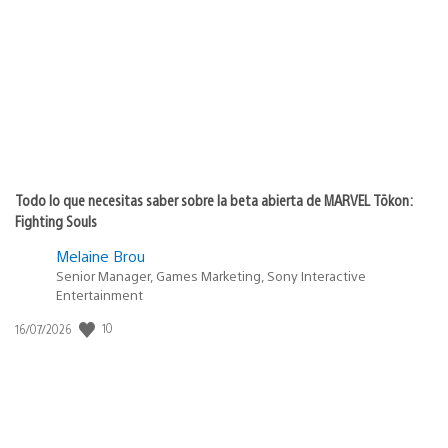
de
publicación:
Todo lo que necesitas saber sobre la beta abierta de MARVEL Tōkon:
Fighting Souls
Melaine Brou
Senior Manager, Games Marketing, Sony Interactive
Entertainment
Fecha
10
16/07/2026
de
publicación: