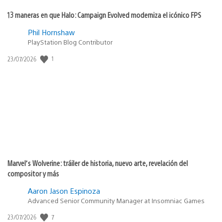
13 maneras en que Halo: Campaign Evolved moderniza el icónico FPS
Phil Hornshaw
PlayStation Blog Contributor
Fecha
1
23/07/2026
de
publicación:
Marvel’s Wolverine: tráiler de historia, nuevo arte, revelación del
compositor y más
Aaron Jason Espinoza
Advanced Senior Community Manager at Insomniac Games
Fecha
7
23/07/2026