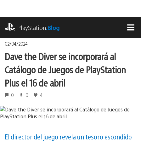
Pasa
al
contenido
playstation.com
PlayStation
.Blog
MEN
02/04/2024
Dave the Diver se incorporará al
Catálogo de Juegos de PlayStation
Plus el 16 de abril
0
0
4
El director del juego revela un tesoro escondido