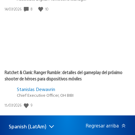
Fecha
8
10
14/07/2026
de
publicación:
Ratchet & Clank: Ranger Rumble: detalles del gameplay del próximo
shooter de héroes para dispositivos móviles
Stanislas Dewavrin
Chief Executive Officer, OH BIBI
Fecha
9
15/07/2026
de
publicación:
Regresar arriba
Spanish (LatAm)
Elige
Región
una
actual: