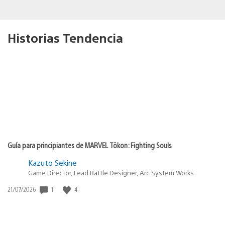
Historias Tendencia
Guía para principiantes de MARVEL Tōkon: Fighting Souls
Kazuto Sekine
Game Director, Lead Battle Designer, Arc System Works
Fecha
1
4
21/07/2026
de
publicación: