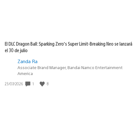
El DLC Dragon Ball: Sparking Zero’s Super Limit-Breaking Neo se lanzará
el 30 de julio
Zanda Ra
Associate Brand Manager, Bandai Namco Entertainment
America
Fecha
1
8
23/07/2026
de
publicación: