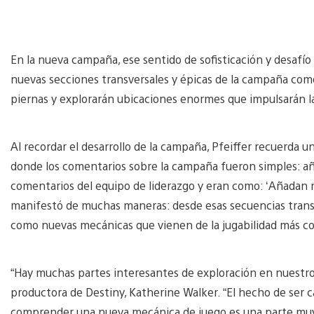
En la nueva campaña, ese sentido de sofisticación y desafío s
nuevas secciones transversales y épicas de la campaña como
piernas y explorarán ubicaciones enormes que impulsarán l
Al recordar el desarrollo de la campaña, Pfeiffer recuerda un
donde los comentarios sobre la campaña fueron simples: 
comentarios del equipo de liderazgo y eran como: ‘Añadan m
manifestó de muchas maneras: desde esas secuencias transve
como nuevas mecánicas que vienen de la jugabilidad más c
“Hay muchas partes interesantes de exploración en nuestro j
productora de Destiny, Katherine Walker. “El hecho de ser c
comprender una nueva mecánica de juego es una parte muy