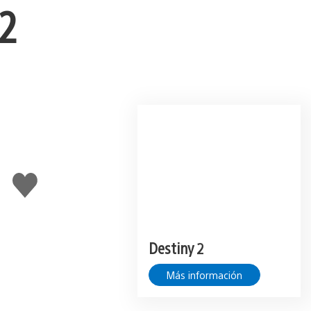
2
Me
gusta
Destiny 2
Más información