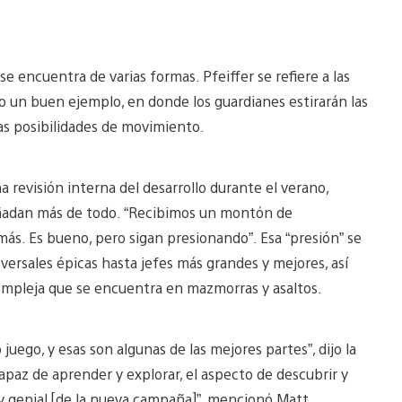
e encuentra de varias formas. Pfeiffer se refiere a las
 un buen ejemplo, en donde los guardianes estirarán las
as posibilidades de movimiento.
a revisión interna del desarrollo durante el verano,
añadan más de todo. “Recibimos un montón de
ás. Es bueno, pero sigan presionando”. Esa “presión” se
rsales épicas hasta jefes más grandes y mejores, así
ompleja que se encuentra en mazmorras y asaltos.
uego, y esas son algunas de las mejores partes”, dijo la
apaz de aprender y explorar, el aspecto de descubrir y
 genial [de la nueva campaña]”, mencionó Matt