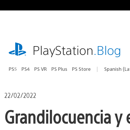
Pasa
al
contenido
playstation.com
PlayStation
.Blog
PS5
PS4
PS VR
PS Plus
PS Store
Spanish (L
Elige
Región
una
actual:
región
22/02/2022
Grandilocuencia y e