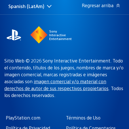
Regresar arriba
Spanish (LatAm)
Elige
Región
una
actual:
región
Sony
Interactive
Entertainment
Sitio Web © 2026 Sony Interactive Entertainment. Todo
el contenido, títulos de los juegos, nombres de marca y/o
imagen comercial, marcas registradas e imágenes
asociadas son
imagen comercial y/o material con
derechos de autor de sus respectivos propietarios
. Todos
los derechos reservados.
PlayStation.com
Términos de Uso
Política de Privacidad
Política de Comentarios