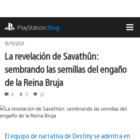
Pasa
al
contenido
playstation.com
PlayStation
.Blog
MEN
16/11/2021
La revelación de Savathûn:
sembrando las semillas del engaño
de la Reina Bruja
0
0
23
El equipo de narrativa de Destiny se adentra en