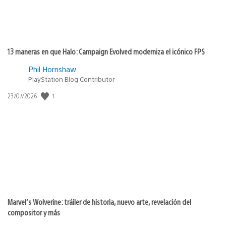
13 maneras en que Halo: Campaign Evolved moderniza el icónico FPS
Phil Hornshaw
PlayStation Blog Contributor
Fecha
1
23/07/2026
de
publicación:
Marvel’s Wolverine: tráiler de historia, nuevo arte, revelación del
compositor y más