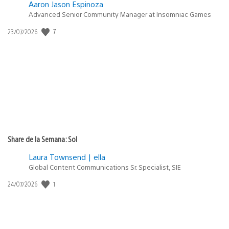
Aaron Jason Espinoza
Advanced Senior Community Manager at Insomniac Games
Fecha
7
23/07/2026
de
publicación:
Share de la Semana: Sol
Laura Townsend | ella
Global Content Communications Sr. Specialist, SIE
Fecha
1
24/07/2026
de
publicación: