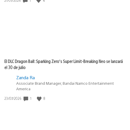
1
4
21/07/2026
de
publicación:
El DLC Dragon Ball: Sparking Zero’s Super Limit-Breaking Neo se lanzará
el 30 de julio
Zanda Ra
Associate Brand Manager, Bandai Namco Entertainment
America
Fecha
1
8
23/07/2026
de
publicación: