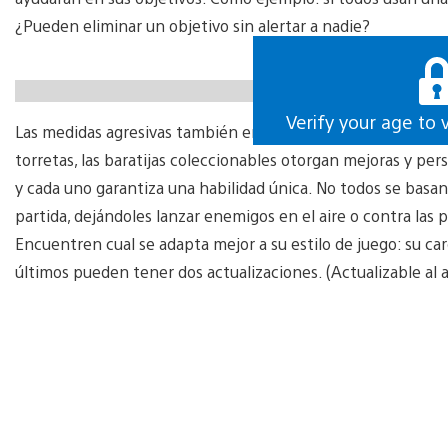
¿Pueden eliminar un objetivo sin alertar a nadie?
https://gfycat.com/skeletalidioticblackwidowspider
Verify your age to 
Las medidas agresivas también entran en el juego. Además
torretas, las baratijas coleccionables otorgan mejoras y per
y cada uno garantiza una habilidad única. No todos se bas
partida, dejándoles lanzar enemigos en el aire o contra las
Encuentren cual se adapta mejor a su estilo de juego: su car
últimos pueden tener dos actualizaciones. (Actualizable al