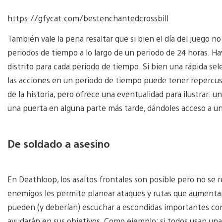
https://gfycat.com/bestenchantedcrossbill
También vale la pena resaltar que si bien el día del juego no
periodos de tiempo a lo largo de un periodo de 24 horas. Ha
distrito para cada periodo de tiempo. Si bien una rápida s
las acciones en un periodo de tiempo puede tener repercusio
de la historia, pero ofrece una eventualidad para ilustrar:
una puerta en alguna parte más tarde, dándoles acceso a una
De soldado a asesino
En Deathloop, los asaltos frontales son posible pero no se 
enemigos les permite planear ataques y rutas que aumenta
pueden (y deberían) escuchar a escondidas importantes conv
ayudarán en sus objetivos. Como ejemplo: si todos usan una