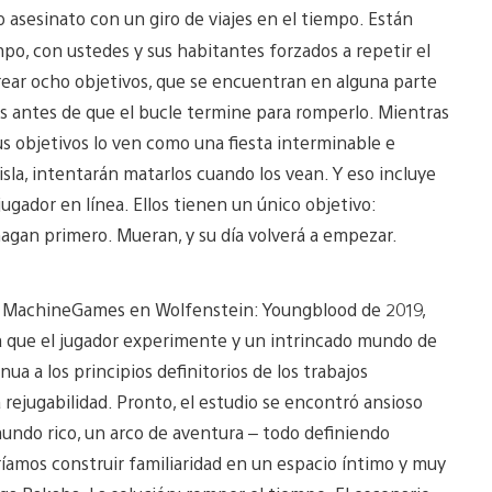
o asesinato con un giro de viajes en el tiempo. Están
mpo, con ustedes y sus habitantes forzados a repetir el
trear ocho objetivos, que se encuentran en alguna parte
odos antes de que el bucle termine para romperlo. Mientras
s objetivos lo ven como una fiesta interminable e
isla, intentarán matarlos cuando los vean. Y eso incluye
ugador en línea. Ellos tienen un único objetivo:
hagan primero. Mueran, y su día volverá a empezar.
on MachineGames en Wolfenstein: Youngblood de 2019,
ra que el jugador experimente y un intrincado mundo de
a a los principios definitorios de los trabajos
a rejugabilidad. Pronto, el estudio se encontró ansioso
n mundo rico, un arco de aventura – todo definiendo
íamos construir familiaridad en un espacio íntimo y muy