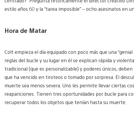
centrado?” Pregunta retóricamente el director creativo Din
estilo años 60 y la “tarea imposible” – ocho asesinatos en u
Hora de Matar
Colt empieza el día equipado con poco más que una “genial 
reglas del bucle y su lugar en él se explican rápida y viol
tradicional (que es personalizable) y poderes únicos, deben 
que ha vencido en tiroteos o tomado por sorpresa. El desc
muerte sea menos severa. Uno les permite llevar ciertas cos
reapariciones. Tienen tres oportunidades por bucle para con
recuperar todos los objetos que tenían hasta su muerte.