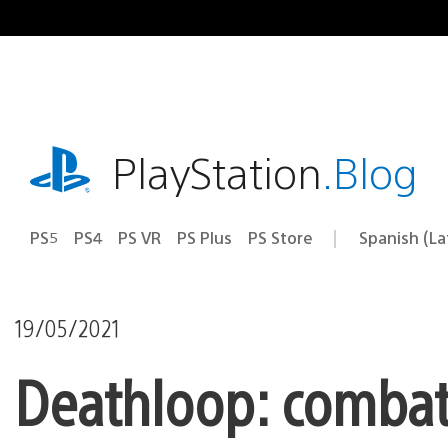
Pasa
al
contenido
playstation.com
PlayStation
.Blog
PS5
PS4
PS VR
PS Plus
PS Store
Spanish (L
Elige
Región
una
actual:
región
19/05/2021
Deathloop: combate