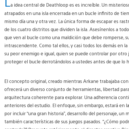
L
a idea central de Deathloop es es increíble. Un misterios
atrapados en una isla encerrada en un bucle infinito de tie
mismo día una y otra vez. La única forma de escapar es ras
de los cuatro distritos que dividen la isla. Asesínenlos a t
que ven al bucle como una maldición que debe romperse, su
intrascendente. Como tal ellos, y casi todos los demás en la 
su peor enemigo e igual, quien se puede controlar por otro j
proteger el bucle derrotándolos a ustedes antes de que lo 
El concepto original, creado mientras Arkane trabajaba c
ofrecerá un diverso conjunto de herramientas, libertad pa
arquitectura coherente para explorar. Una adherencia continu
anteriores del estudio. El enfoque, sin embargo, estará en l
por incluir “una gran historia”, desarrollo del personaje, u
también características de sus juegos pasados. “¿Cómo podr