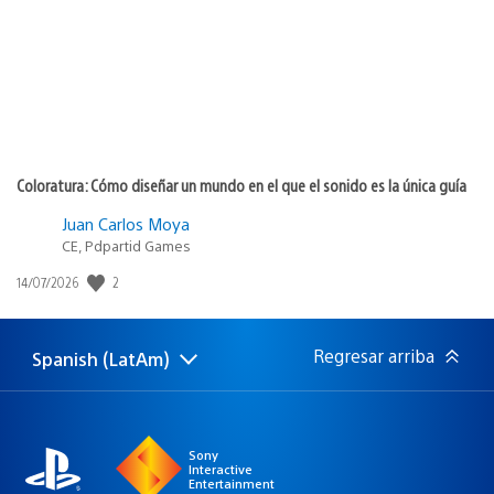
Simón
v_-AluCarD-_v
25/05/2021 at 11:39 a.m.
Por que los regalos de xbox son obras maestras
seguramente…
albert_t4ct1c0
13/05/2021 at 6:28 p.m.