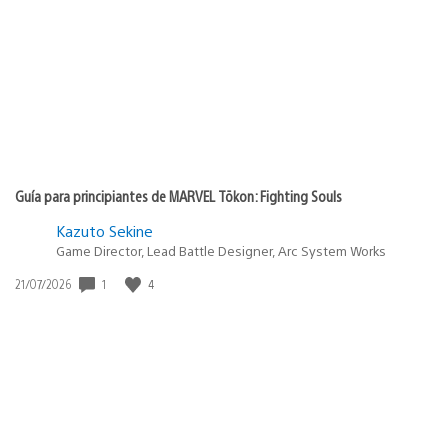
roberto20200
13/05/2021 at 5:34 p.m.
Caiste bajo sony que decepción antes eran bien humilde
regalando juegos exclusivo para nosotros los pobres
pero ahora ya no 😢
Esperemos que el próximo play at home nos regalen
dos juegos exclusivo
FreddyFerruzola
13/05/2021 at 8:44 p.m.
Bro, ya regalaron una obra maestra que es Horizont
Zero Down eso fue genial por parte de Sony. Yo no lo
esperaba.