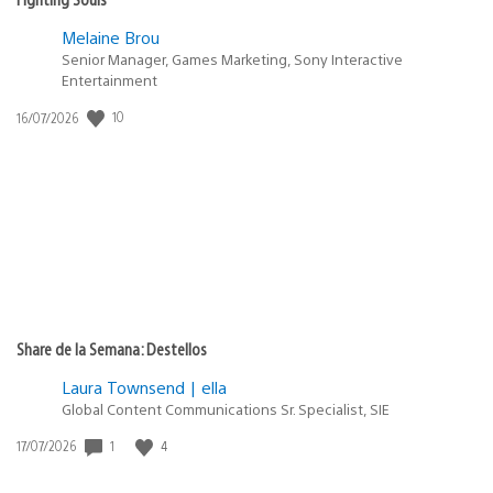
Y el soporte para Latinoamérica es una vergüenza…
seguimos esperando psnow para acá. Creo que no va a
quedar otra que comprar una xbox y dejar la ps5 para
exclusivos porque sus servicios y regalos son bastante
mediocres.
navasensei
13/05/2021 at 6:04 p.m.
eso es cierto, para Sony Latinoamérica no tiene tanto
valor, como que no somos de la misma importancia…
yaperdiste1
13/05/2021 at 8:15 p.m.