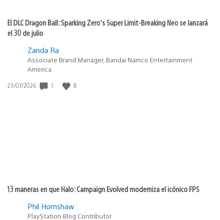
zefrespawn
14/05/2021 at 2:06 a.m.
Bro, la verdad es que han regalado cosas muy buenas
estos meses, tampoco porque un mes no te regalen
algo significa que estén muy bajos
juli43rex
17/05/2021 at 2:40 p.m.
Tenes la razón se re vendió play