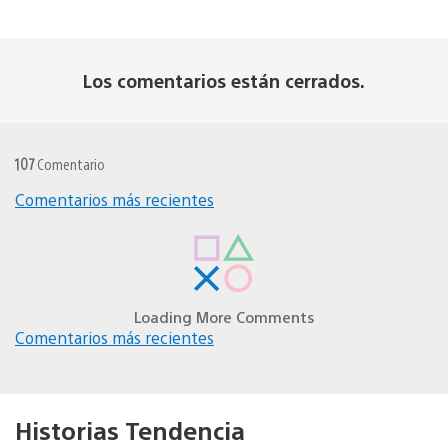
Los comentarios están cerrados.
107
Comentario
Navegación
Comentarios más recientes
de
alroaz27
comentarios
13/05/2021 at 5:16 p.m.
Gracias de verdad.. desde costa rica