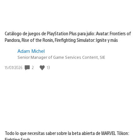
ludwolf2412
09/06/2021 at 5:27 p.m.
Bro, hace poco estaban regalando subnautica y otro
muy buenos juegos, quen no regalen juegos un mes no
esta tan mal, despues de todo es una empresa y para
ellos regalar sus exclusivos no es nada rentable, mejor
agradece que regalan juegos bro.
SDsaintdeco
13/05/2021 at 5:38 p.m.
Si no quieren regalar más, pues no regalen, pero esto es
una toma de pelo…y eso que soy usuario de ps plus
hace 8 años…no me hace falta…pero huevadas para
juegos f2p….es patetico.