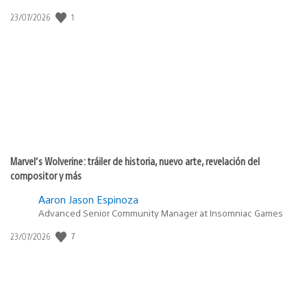
juanmanaitor69
22/05/2021 at 0:19 p.m.
Dejen de llorar tanto y compren sus juegos
caudal-realista
02/06/2021 at 5:12 a.m.
si yo re humilde esperando un juego como el
uncharted 4 o otra cosa