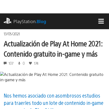
Pasa
al
contenido
playstation.com
PlayStation
.Blog
MEN
13/05/2021
Actualización de Play At Home 2021:
Contenido gratuito in-game y más
107
0
174
Nos hemos asociado con asombrosos estudios
para traerles todo un lote de contenido in-game