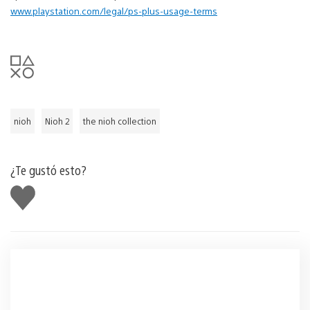
www.playstation.com/legal/ps-plus-usage-terms
nioh
Nioh 2
the nioh collection
¿Te gustó esto?
Me
gusta