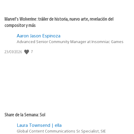
Marvel’s Wolverine: tráiler de historia, nuevo arte, revelación del
compositor y más
Aaron Jason Espinoza
Advanced Senior Community Manager at Insomniac Games
Fecha
7
23/07/2026
de
publicación:
Share de la Semana: Sol
Laura Townsend | ella
Global Content Communications Sr. Specialist, SIE