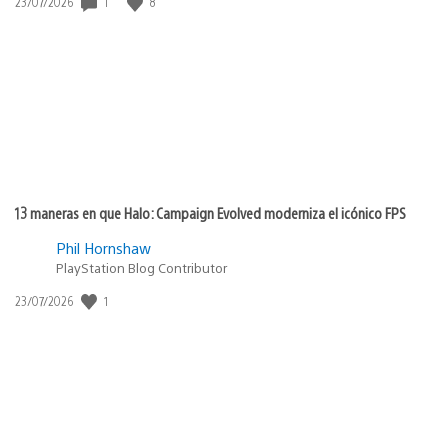
Fecha
1
8
23/07/2026
de
publicación:
13 maneras en que Halo: Campaign Evolved moderniza el icónico FPS
Phil Hornshaw
PlayStation Blog Contributor
Fecha
1
23/07/2026
de
publicación: