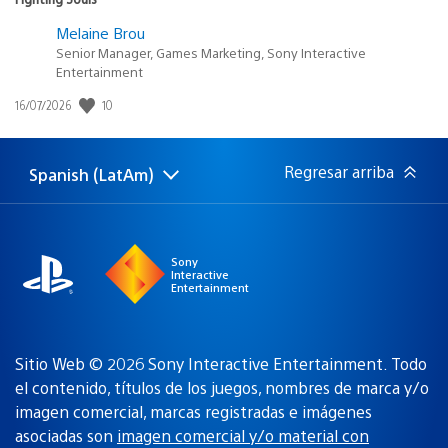
Melaine Brou
Senior Manager, Games Marketing, Sony Interactive
Entertainment
Fecha
10
16/07/2026
de
publicación:
Regresar arriba
Spanish (LatAm)
Elige
Región
una
actual:
región
Sony
Interactive
Entertainment
Sitio Web © 2026 Sony Interactive Entertainment. Todo
el contenido, títulos de los juegos, nombres de marca y/o
imagen comercial, marcas registradas e imágenes
asociadas son
imagen comercial y/o material con