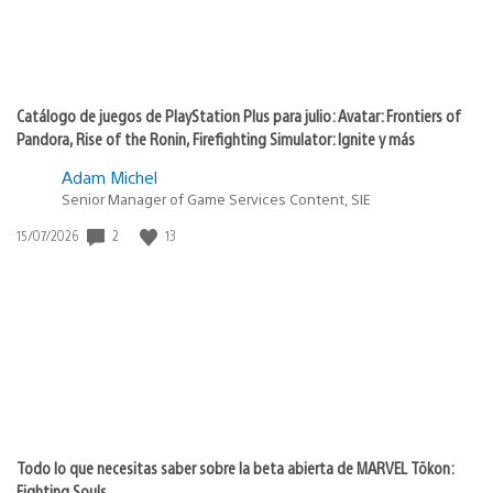
Catálogo de juegos de PlayStation Plus para julio: Avatar: Frontiers of
Pandora, Rise of the Ronin, Firefighting Simulator: Ignite y más
Adam Michel
Senior Manager of Game Services Content, SIE
Fecha
2
13
15/07/2026
de
publicación:
Todo lo que necesitas saber sobre la beta abierta de MARVEL Tōkon:
Fighting Souls