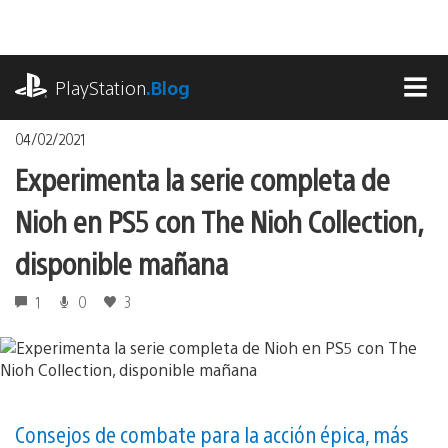
Pasa
al
contenido
playstation.com
PlayStation
.Blog
MEN
04/02/2021
Experimenta la serie completa de
Nioh en PS5 con The Nioh Collection,
disponible mañana
1
0
3
Consejos de combate para la acción épica, más