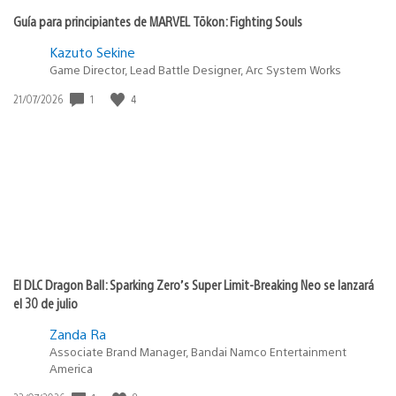
Guía para principiantes de MARVEL Tōkon: Fighting Souls
Kazuto Sekine
Game Director, Lead Battle Designer, Arc System Works
Fecha
1
4
21/07/2026
de
publicación:
El DLC Dragon Ball: Sparking Zero’s Super Limit-Breaking Neo se lanzará
el 30 de julio
Zanda Ra
Associate Brand Manager, Bandai Namco Entertainment
America