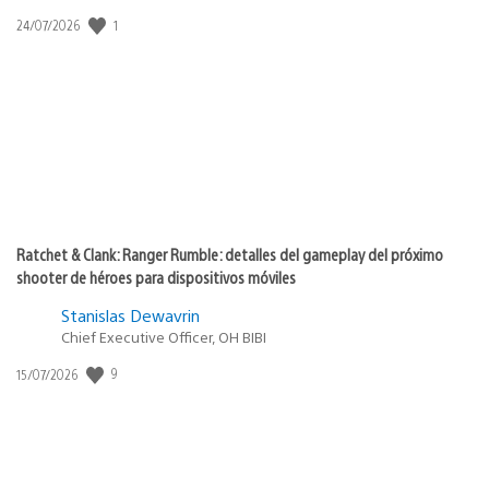
Fecha
1
24/07/2026
de
publicación:
Ratchet & Clank: Ranger Rumble: detalles del gameplay del próximo
shooter de héroes para dispositivos móviles
Stanislas Dewavrin
Chief Executive Officer, OH BIBI
Fecha
9
15/07/2026
de
publicación: