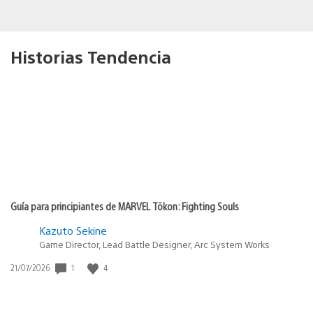
Historias Tendencia
Guía para principiantes de MARVEL Tōkon: Fighting Souls
Kazuto Sekine
Game Director, Lead Battle Designer, Arc System Works
Fecha
1
4
21/07/2026
de
publicación: