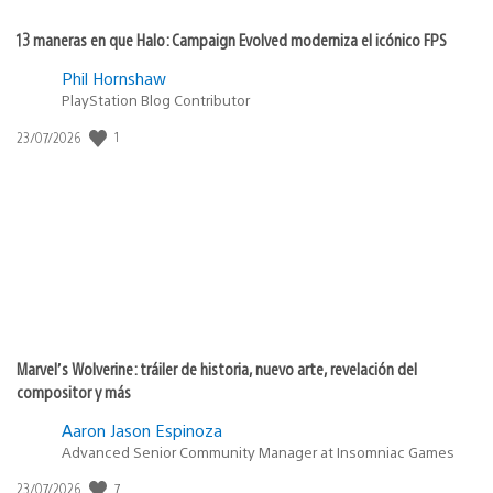
13 maneras en que Halo: Campaign Evolved moderniza el icónico FPS
Phil Hornshaw
PlayStation Blog Contributor
Fecha
1
23/07/2026
de
publicación:
Marvel’s Wolverine: tráiler de historia, nuevo arte, revelación del
compositor y más
Aaron Jason Espinoza
Advanced Senior Community Manager at Insomniac Games
Fecha
7
23/07/2026