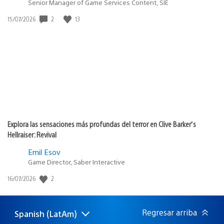
Senior Manager of Game Services Content, SIE
Fecha
2
13
15/07/2026
de
publicación:
Explora las sensaciones más profundas del terror en Clive Barker’s
Hellraiser: Revival
Emil Esov
Game Director, Saber Interactive
Fecha
2
16/07/2026
de
publicación:
Regresar arriba
Spanish (LatAm)
Elige
Región