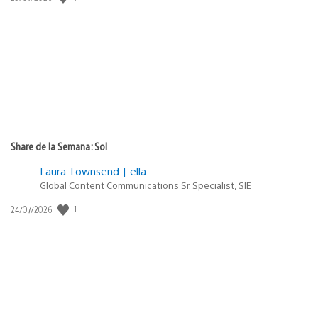
de
publicación:
Share de la Semana: Sol
Laura Townsend | ella
Global Content Communications Sr. Specialist, SIE
Fecha
1
24/07/2026
de
publicación: