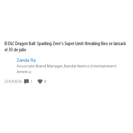
El DLC Dragon Ball: Sparking Zero’s Super Limit-Breaking Neo se lanzará
el 30 de julio
Zanda Ra
Associate Brand Manager, Bandai Namco Entertainment
America
Fecha
1
8
23/07/2026
de
publicación: