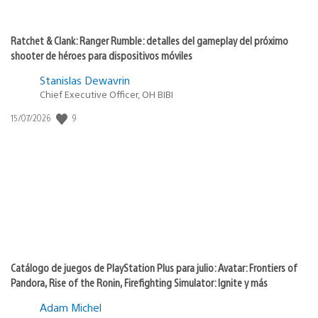
Ratchet & Clank: Ranger Rumble: detalles del gameplay del próximo
shooter de héroes para dispositivos móviles
Stanislas Dewavrin
Chief Executive Officer, OH BIBI
Fecha
9
15/07/2026
de
publicación:
Catálogo de juegos de PlayStation Plus para julio: Avatar: Frontiers of
Pandora, Rise of the Ronin, Firefighting Simulator: Ignite y más
Adam Michel