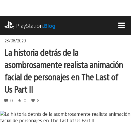
Pasa
al
contenido
playstation.com
PlayStation
.Blog
MEN
28/08/2020
La historia detrás de la
asombrosamente realista animación
facial de personajes en The Last of
Us Part II
0
0
8