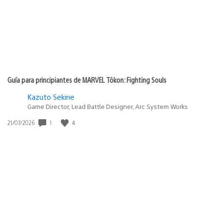
Guía para principiantes de MARVEL Tōkon: Fighting Souls
Kazuto Sekine
Game Director, Lead Battle Designer, Arc System Works
Fecha
1
4
21/07/2026
de
publicación: