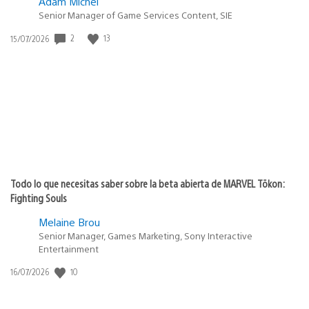
Adam Michel
Senior Manager of Game Services Content, SIE
Fecha
2
13
15/07/2026
de
publicación:
Todo lo que necesitas saber sobre la beta abierta de MARVEL Tōkon:
Fighting Souls
Melaine Brou
Senior Manager, Games Marketing, Sony Interactive
Entertainment
Fecha
10
16/07/2026
de
publicación: