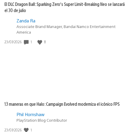
El DLC Dragon Ball: Sparking Zero’s Super Limit-Breaking Neo se lanzará
el 30 de julio
Zanda Ra
Associate Brand Manager, Bandai Namco Entertainment
America
Fecha
1
8
23/07/2026
de
publicación:
13 maneras en que Halo: Campaign Evolved moderniza el icónico FPS
Phil Hornshaw
PlayStation Blog Contributor
Fecha
1
23/07/2026