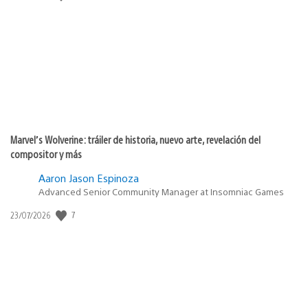
de
publicación:
Marvel’s Wolverine: tráiler de historia, nuevo arte, revelación del
compositor y más
Aaron Jason Espinoza
Advanced Senior Community Manager at Insomniac Games
Fecha
7
23/07/2026
de
publicación: