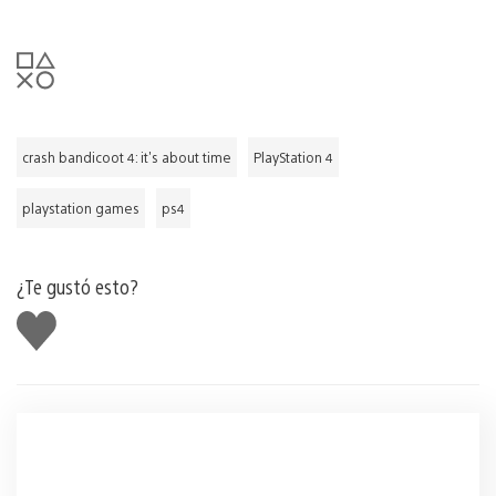
crash bandicoot 4: it's about time
PlayStation 4
playstation games
ps4
¿Te gustó esto?
Me
gusta