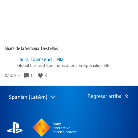
Share de la Semana: Destellos
Laura Townsend | ella
Global Content Communications Sr. Specialist, SIE
Fecha
1
4
17/07/2026
de
publicación:
Regresar arriba
Spanish (LatAm)
Elige
Región
una
actual:
región
Sony
Interactive
Entertainment