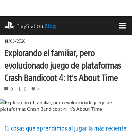
Pasa
al
contenido
playstation.com
PlayStation
.Blog
MEN
14/08/2020
Explorando el familiar, pero
evolucionado juego de plataformas
Crash Bandicoot 4: It’s About Time
0
0
4
16 cosas que aprendimos al jugar la más reciente