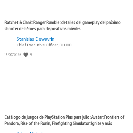
Ratchet & Clank: Ranger Rumble: detalles del gameplay del próximo
shooter de héroes para dispositivos móviles
Stanislas Dewavrin
Chief Executive Officer, OH BIBI
Fecha
9
15/07/2026
de
publicación:
Catálogo de juegos de PlayStation Plus para julio: Avatar: Frontiers of
Pandora, Rise of the Ronin, Firefighting Simulator: Ignite y más