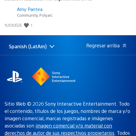
Amy Pantea
Community, Polyarc
Fecha
1
15/07/2026
de
publicación:
Regresar arriba
Spanish (LatAm)
Elige
Región
una
actual:
región
Sony
Interactive
Entertainment
Sitio Web © 2026 Sony Interactive Entertainment. Todo
el contenido, títulos de los juegos, nombres de marca y/o
imagen comercial, marcas registradas e imágenes
asociadas son
imagen comercial y/o material con
derechos de autor de sus respectivos propietarios
. Todos