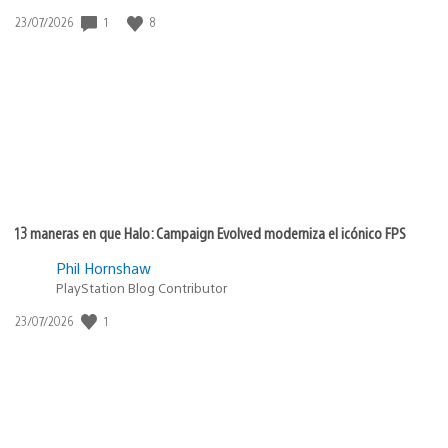
Fecha
1
8
23/07/2026
de
publicación:
13 maneras en que Halo: Campaign Evolved moderniza el icónico FPS
Phil Hornshaw
PlayStation Blog Contributor
Fecha
1
23/07/2026
de
publicación: