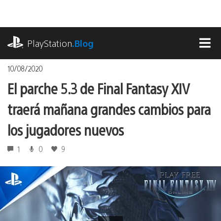
Pasa
al
contenido
playstation.com
PlayStation
.Blog
MEN
10/08/2020
El parche 5.3 de Final Fantasy XIV
traerá mañana grandes cambios para
los jugadores nuevos
1
0
9