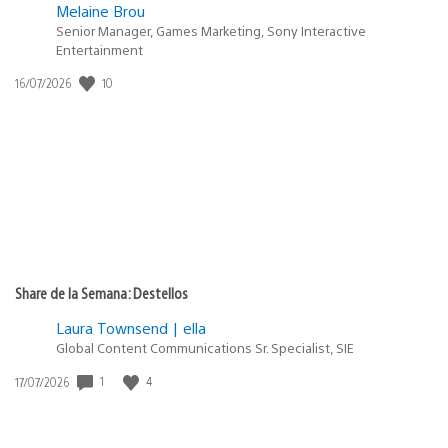
Melaine Brou
Senior Manager, Games Marketing, Sony Interactive
Entertainment
Fecha
10
16/07/2026
de
publicación:
Share de la Semana: Destellos
Laura Townsend | ella
Global Content Communications Sr. Specialist, SIE
Fecha
1
4
17/07/2026
de
publicación: