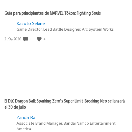
Guía para principiantes de MARVEL Tōkon: Fighting Souls
Kazuto Sekine
Game Director, Lead Battle Designer, Arc System Works
Fecha
1
4
21/07/2026
de
publicación:
El DLC Dragon Ball: Sparking Zero’s Super Limit-Breaking Neo se lanzará
el 30 de julio
Zanda Ra
Associate Brand Manager, Bandai Namco Entertainment
America