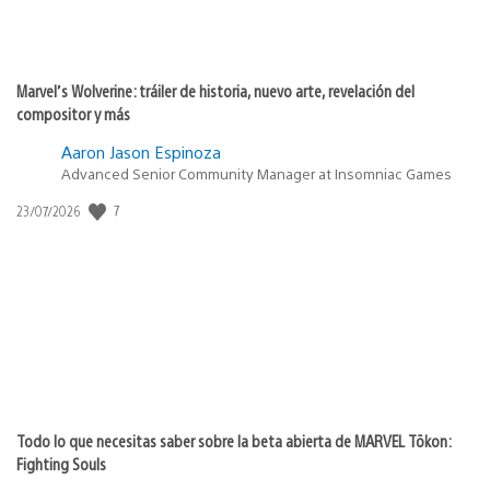
Marvel’s Wolverine: tráiler de historia, nuevo arte, revelación del
compositor y más
Aaron Jason Espinoza
Advanced Senior Community Manager at Insomniac Games
Fecha
7
23/07/2026
de
publicación:
Todo lo que necesitas saber sobre la beta abierta de MARVEL Tōkon:
Fighting Souls