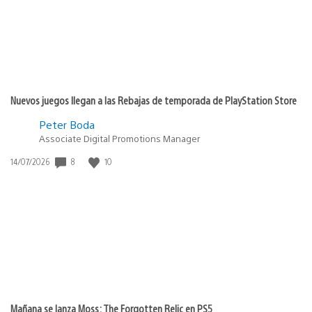
Nuevos juegos llegan a las Rebajas de temporada de PlayStation Store
Peter Boda
Associate Digital Promotions Manager
Fecha
8
10
14/07/2026
de
publicación:
Mañana se lanza Moss: The Forgotten Relic en PS5