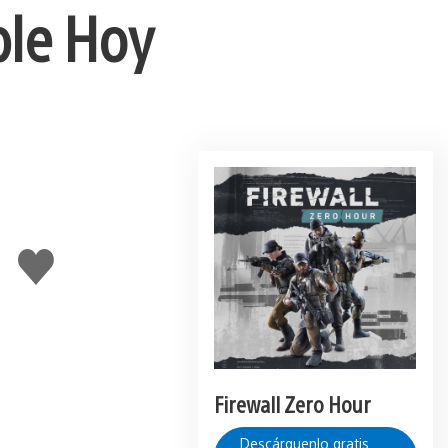
ble Hoy
Me
gusta
Firewall Zero Hour
Descárguenlo gratis