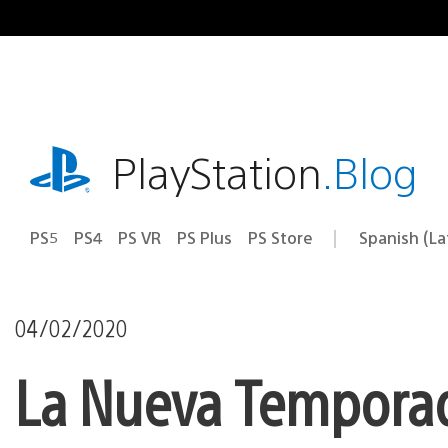
Pasa
al
contenido
playstation.com
PlayStation
.Blog
PS5
PS4
PS VR
PS Plus
PS Store
Spanish (L
Elige
Región
una
actual:
región
04/02/2020
La Nueva Temporada