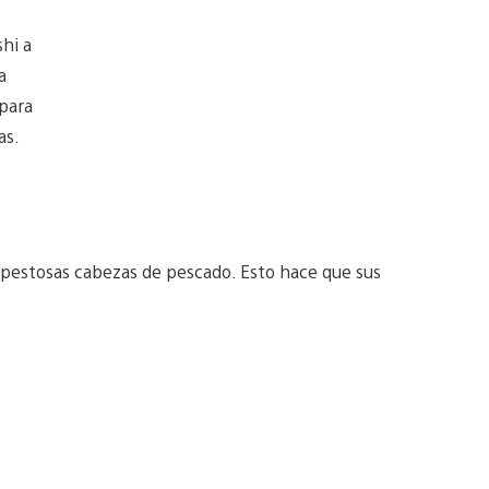
shi a
a
 para
as.
apestosas cabezas de pescado. Esto hace que sus