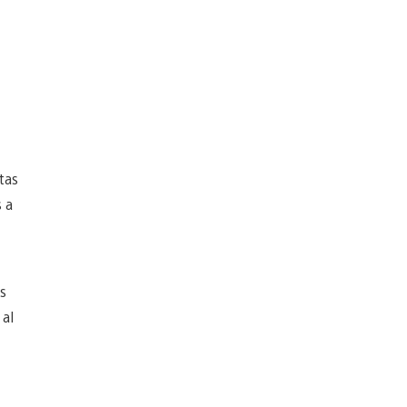
tas
 a
s
 al