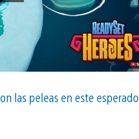
y
Jefes
de
ReadySet
Heroes,
Disponible
el
1ro
de
octubre
en
PS4
Video
on las peleas en este esperado