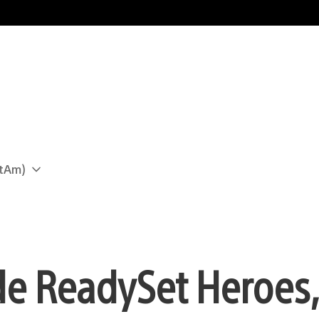
atAm)
 de ReadySet Heroes,