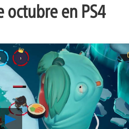
de octubre en PS4
Reproducir
Las
Peleas