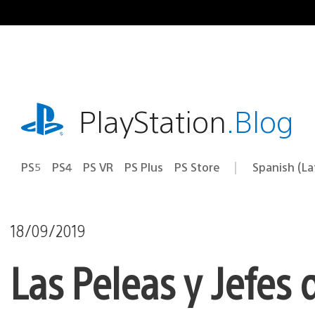
Pasa
al
contenido
playstation.com
PlayStation
.Blog
PS5
PS4
PS VR
PS Plus
PS Store
Spanish (L
Elige
Región
una
actual:
región
18/09/2019
Las Peleas y Jefes