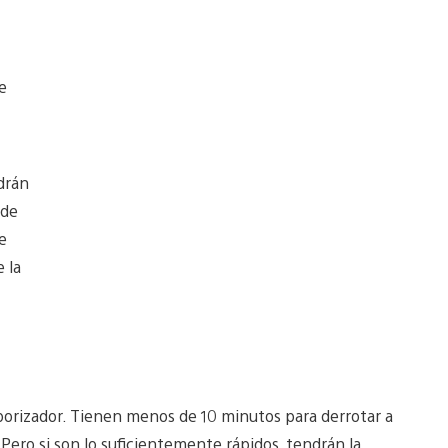
e
ndrán
 de
e
 la
orizador. Tienen menos de 10 minutos para derrotar a
 Pero si son lo suficientemente rápidos, tendrán la