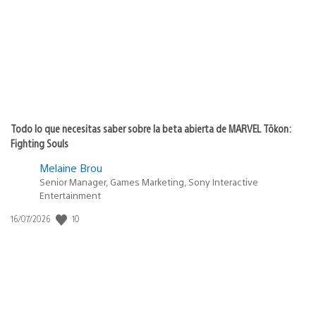
publicación:
Todo lo que necesitas saber sobre la beta abierta de MARVEL Tōkon:
Fighting Souls
Melaine Brou
Senior Manager, Games Marketing, Sony Interactive
Entertainment
10
Fecha
16/07/2026
de
publicación: