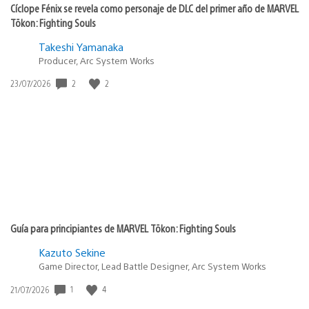
Cíclope Fénix se revela como personaje de DLC del primer año de MARVEL
Tōkon: Fighting Souls
Takeshi Yamanaka
Producer, Arc System Works
2
2
Fecha
23/07/2026
de
publicación:
Guía para principiantes de MARVEL Tōkon: Fighting Souls
Kazuto Sekine
Game Director, Lead Battle Designer, Arc System Works
1
4
Fecha
21/07/2026
de