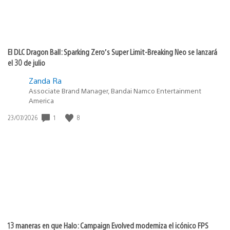
El DLC Dragon Ball: Sparking Zero’s Super Limit-Breaking Neo se lanzará
el 30 de julio
Zanda Ra
Associate Brand Manager, Bandai Namco Entertainment
America
1
8
Fecha
23/07/2026
de
publicación:
13 maneras en que Halo: Campaign Evolved moderniza el icónico FPS