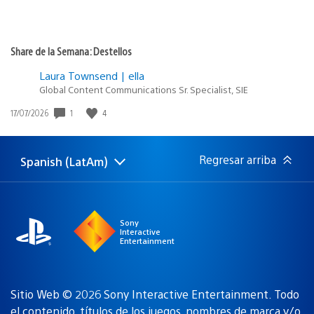
Share de la Semana: Destellos
Laura Townsend | ella
Global Content Communications Sr. Specialist, SIE
1
4
Fecha
17/07/2026
de
publicación:
Regresar arriba
Spanish (LatAm)
Elige
Región
una
actual:
región
Sony
Interactive
Entertainment
Sitio Web © 2026 Sony Interactive Entertainment. Todo
el contenido, títulos de los juegos, nombres de marca y/o