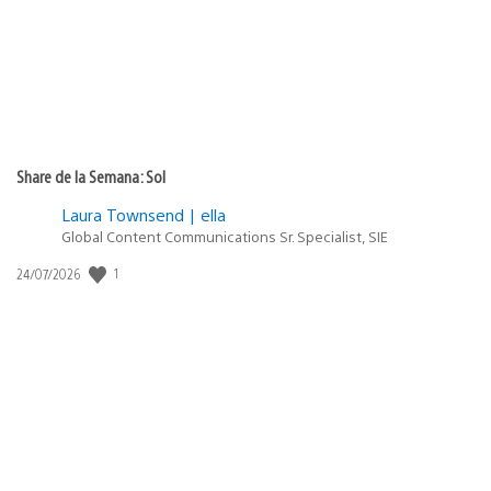
Share de la Semana: Sol
Laura Townsend | ella
Global Content Communications Sr. Specialist, SIE
1
Fecha
24/07/2026
de
publicación: