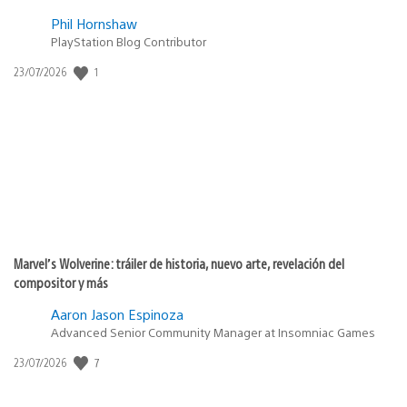
Phil Hornshaw
PlayStation Blog Contributor
1
Fecha
23/07/2026
de
publicación:
Marvel’s Wolverine: tráiler de historia, nuevo arte, revelación del
compositor y más
Aaron Jason Espinoza
Advanced Senior Community Manager at Insomniac Games
7
Fecha
23/07/2026
de
publicación: