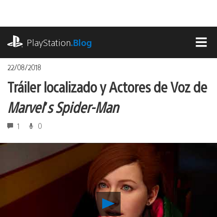
Pasa
al
contenido
playstation.com
PlayStation
.Blog
MEN
22/08/2018
Tráiler localizado y Actores de Voz de
Marvel’s Spider-Man
1
0
Reproducir
Tráiler