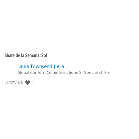
publicación:
Share de la Semana: Sol
Laura Townsend | ella
Global Content Communications Sr. Specialist, SIE
1
Fecha
24/07/2026
de
publicación: