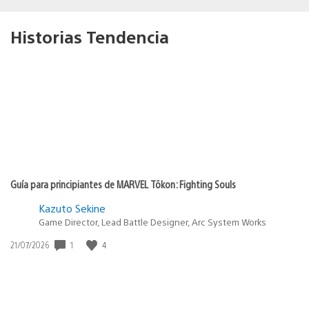
Historias Tendencia
Guía para principiantes de MARVEL Tōkon: Fighting Souls
Kazuto Sekine
Game Director, Lead Battle Designer, Arc System Works
1
4
Fecha
21/07/2026
de
publicación: