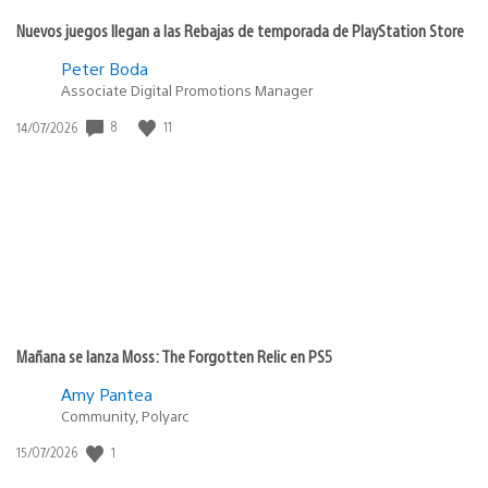
Nuevos juegos llegan a las Rebajas de temporada de PlayStation Store
Peter Boda
Associate Digital Promotions Manager
8
11
Fecha
14/07/2026
de
publicación:
Mañana se lanza Moss: The Forgotten Relic en PS5
Amy Pantea
Community, Polyarc
1
Fecha
15/07/2026
de