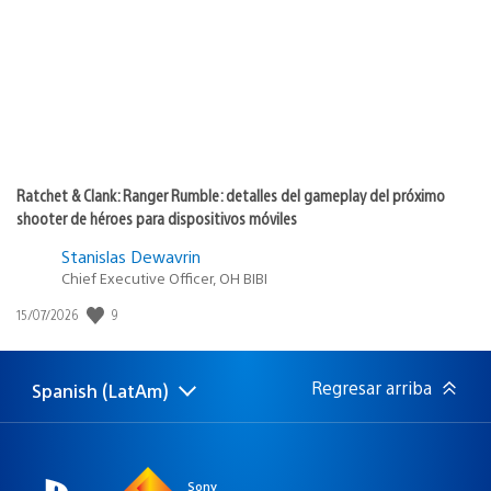
publicación:
Ratchet & Clank: Ranger Rumble: detalles del gameplay del próximo
shooter de héroes para dispositivos móviles
Stanislas Dewavrin
Chief Executive Officer, OH BIBI
9
Fecha
15/07/2026
de
publicación:
Regresar arriba
Spanish (LatAm)
Elige
Región
una
actual:
región
Sony