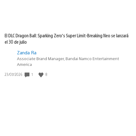
El DLC Dragon Ball: Sparking Zero’s Super Limit-Breaking Neo se lanzará
el 30 de julio
Zanda Ra
Associate Brand Manager, Bandai Namco Entertainment
America
1
8
Fecha
23/07/2026
de
publicación: