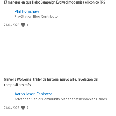
13 maneras en que Halo: Campaign Evolved moderniza el icónico FPS
Phil Hornshaw
PlayStation Blog Contributor
1
Fecha
23/07/2026
de
publicación:
Marvel’s Wolverine: tráiler de historia, nuevo arte, revelación del
compositor y más
Aaron Jason Espinoza
Advanced Senior Community Manager at Insomniac Games
7
Fecha
23/07/2026
de