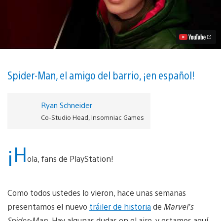
localizado
y
Actores
de
Voz
de
<i>Marvel’s
Spider-
Man</i>
Spider-Man, el amigo del barrio, ¡en español!
Video
Ryan Schneider
Co-Studio Head, Insomniac Games
¡H
ola, fans de PlayStation!
Como todos ustedes lo vieron, hace unas semanas
presentamos el nuevo
tráiler de historia
de
Marvel’s
Spider-Man
. Hay algunas dudas en el aire, y estamos aquí