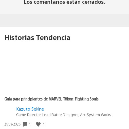
Los comentarios están cerrados.
Historias Tendencia
Guía para principiantes de MARVEL Tōkon: Fighting Souls
Kazuto Sekine
Game Director, Lead Battle Designer, Arc System Works
1
4
Fecha
21/07/2026