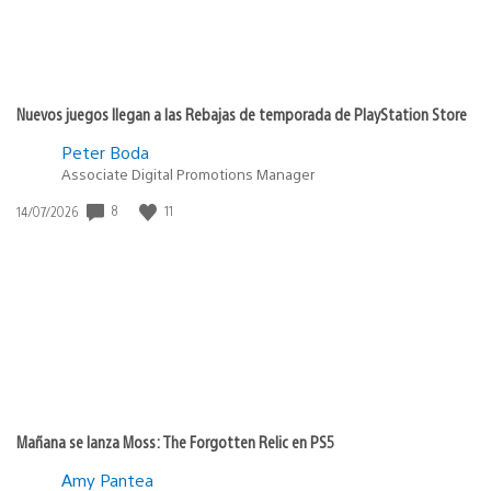
Nuevos juegos llegan a las Rebajas de temporada de PlayStation Store
Peter Boda
Associate Digital Promotions Manager
8
11
Fecha
14/07/2026
de
publicación:
Mañana se lanza Moss: The Forgotten Relic en PS5
Amy Pantea