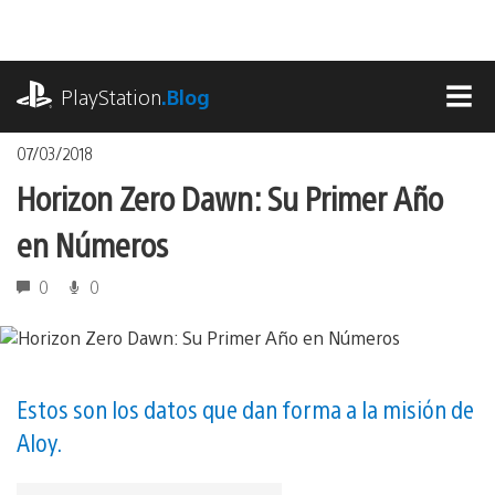
Pasa
al
contenido
playstation.com
PlayStation
.Blog
MEN
07/03/2018
Horizon Zero Dawn: Su Primer Año
en Números
0
0
Estos son los datos que dan forma a la misión de
Aloy.