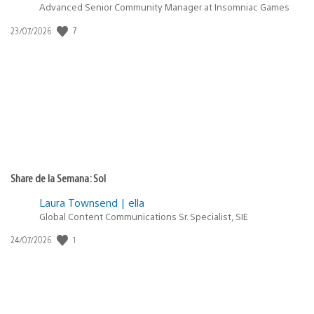
Advanced Senior Community Manager at Insomniac Games
7
Fecha
23/07/2026
de
publicación:
Share de la Semana: Sol
Laura Townsend | ella
Global Content Communications Sr. Specialist, SIE
1
Fecha
24/07/2026
de
publicación: