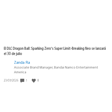
de
publicación:
El DLC Dragon Ball: Sparking Zero’s Super Limit-Breaking Neo se lanzará
el 30 de julio
Zanda Ra
Associate Brand Manager, Bandai Namco Entertainment
America
1
8
Fecha
23/07/2026
de
publicación: