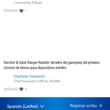
Community, Polyarc
1
Fecha
15/07/2026
de
publicación:
Ratchet & Clank: Ranger Rumble: detalles del gameplay del próximo
shooter de héroes para dispositivos móviles
Stanislas Dewavrin
Chief Executive Officer, OH BIBI
9
Fecha
15/07/2026
de
publicación:
Regresar arriba
Spanish (LatAm)
Elige
Región