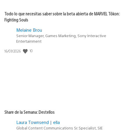
Todo lo que necesitas saber sobre la beta abierta de MARVEL Tōkon:
Fighting Souls
Melaine Brou
Senior Manager, Games Marketing, Sony Interactive
Entertainment
10
Fecha
16/07/2026
de
publicación:
Share de la Semana: Destellos
Laura Townsend | ella
Global Content Communications Sr. Specialist, SIE