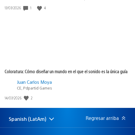
1
4
Fecha
17/07/2026
de
publicación:
Coloratura: Cómo diseñar un mundo en el que el sonido es la única guía
Juan Carlos Moya
CE, Pdpartid Games
2
Fecha
14/07/2026
de
publicación:
Regresar arriba
Spanish (LatAm)
Elige
Región
una
actual:
región