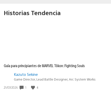
Historias Tendencia
Guía para principiantes de MARVEL Tōkon: Fighting Souls
Kazuto Sekine
Game Director, Lead Battle Designer, Arc System Works
1
4
Fecha
21/07/2026
de
publicación: