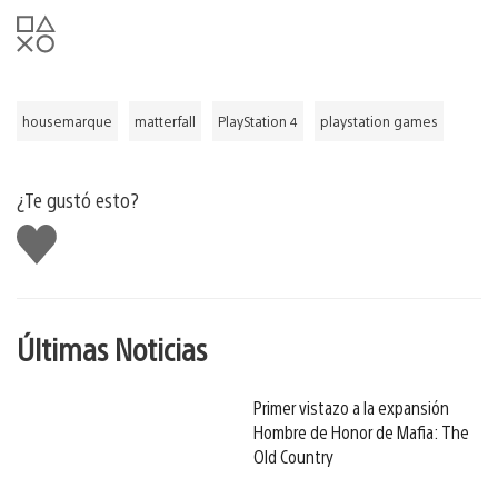
housemarque
matterfall
PlayStation 4
playstation games
¿Te gustó esto?
Me
gusta
Últimas Noticias
Primer vistazo a la expansión
Hombre de Honor de Mafia: The
Old Country