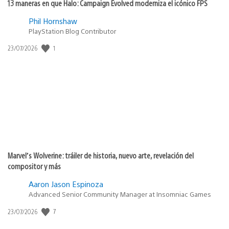
13 maneras en que Halo: Campaign Evolved moderniza el icónico FPS
Phil Hornshaw
PlayStation Blog Contributor
1
Fecha
23/07/2026
de
publicación:
Marvel’s Wolverine: tráiler de historia, nuevo arte, revelación del
compositor y más
Aaron Jason Espinoza
Advanced Senior Community Manager at Insomniac Games
7
Fecha
23/07/2026
de