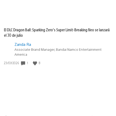
El DLC Dragon Ball: Sparking Zero’s Super Limit-Breaking Neo se lanzará
el 30 de julio
Zanda Ra
Associate Brand Manager, Bandai Namco Entertainment
America
1
8
Fecha
23/07/2026
de
publicación: