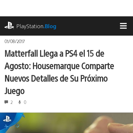
Pasa
al
contenido
playstation.com
PlayStation
.Blog
MEN
01/08/2017
Matterfall Llega a PS4 el 15 de
Agosto: Housemarque Comparte
Nuevos Detalles de Su Próximo
Juego
2
0