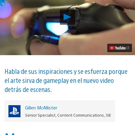
Reproducir
Matterfall
Llega
a
PS4
el
15
de
Agosto:
Housemarque
Comparte
Habla de sus inspiraciones y se esfuerza porque
Nuevos
el arte sirva de gameplay en el nuevo video
Detalles
de
detrás de escenas.
Su
Próximo
Juego
Video
Gillen McAllister
Senior Specialist, Content Communications, SIE