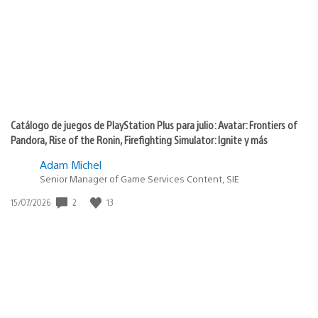
publicación:
Catálogo de juegos de PlayStation Plus para julio: Avatar: Frontiers of
Pandora, Rise of the Ronin, Firefighting Simulator: Ignite y más
Adam Michel
Senior Manager of Game Services Content, SIE
2
13
Fecha
15/07/2026
de
publicación: