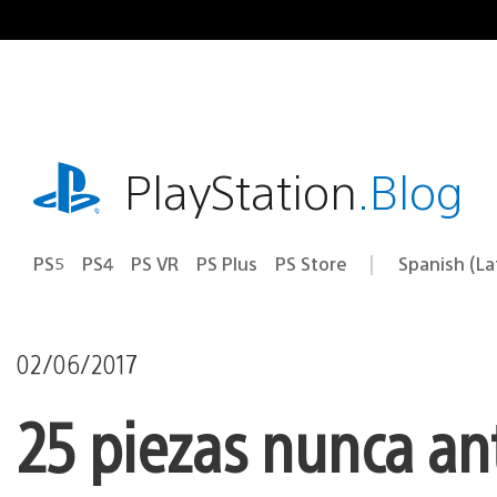
Pasa
al
contenido
playstation.com
PlayStation
.Blog
PS5
PS4
PS VR
PS Plus
PS Store
Spanish (L
Elige
Región
una
actual:
región
02/06/2017
25 piezas nunca ant