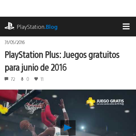
Pasa
al
contenido
playstation.com
PlayStation
.Blog
MEN
31/05/2016
PlayStation Plus: Juegos gratuitos
para junio de 2016
72
0
11
Reproducir
PlayStation