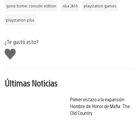
gone home: console edition
nba 2k16
playstation games
playstation-plus
¿Te gustó esto?
Me
gusta
Últimas Noticias
Primer vistazo a la expansión
Hombre de Honor de Mafia: The
Old Country