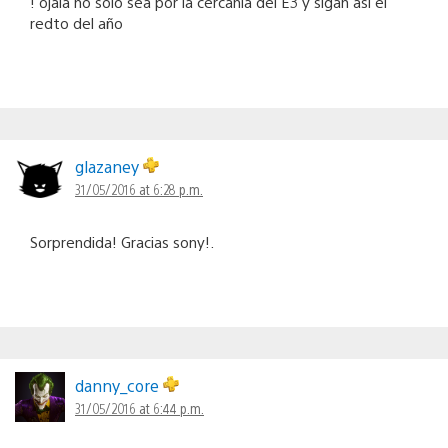
! ojala no solo sea por la cercania del E3 y sigan asi el
redto del año
glazaney
31/05/2016 at 6:28 p.m.
Sorprendida! Gracias sony!.
danny_core
31/05/2016 at 6:44 p.m.