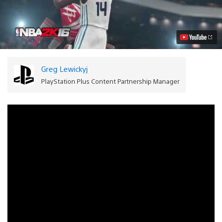
Plus:
Juegos
gratuitos
para
junio
de
2016
Video
Greg Lewickyj
PlayStation Plus Content Partnership Manager