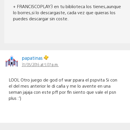
+ FRANCISCOPLAY3 en tu biblioteca los tienes,aunque
lo borres,si lo descargaste, cada vez que quieras los
puedes descargar sin coste.
papatinas
31/05/2016 at 5:07 p.m.
LOOL Otro juego de god of war ppara el pspvita Si con
el del mes anterior le di caña y me lo avente en una
seman jajaja con este pff por fin siento que vale el psn
plus :’)