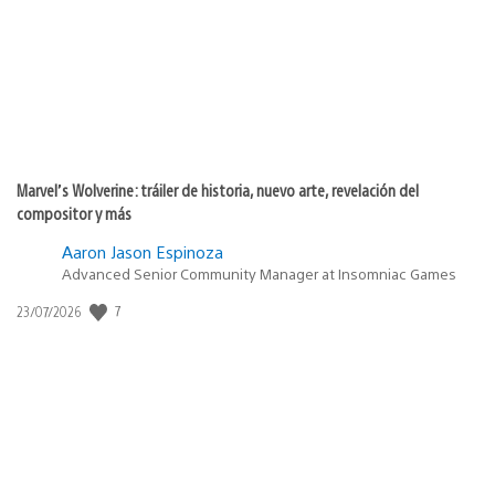
Marvel’s Wolverine: tráiler de historia, nuevo arte, revelación del
compositor y más
Aaron Jason Espinoza
Advanced Senior Community Manager at Insomniac Games
7
Fecha
23/07/2026
de
publicación: