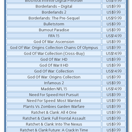
Bioshock Infinite Digital Preorder
US$19.99
Borderlands – Digital
US$9.99
Borderlands 2
US$9.99
Borderlands: The Pre-Sequel
US$19.99
Bulletstorm
US$9.99
Burnout Paradise
US$9.99
FIFA 15
US$14.99
God Of War: Ascension
US$9.99
God Of War: Origins Collection Chains Of Olympus
US$9.99
God Of War Collection (Cross-Buy)
US$14.99
God Of War: HD
US$9.99
God Of War II HD
US$9.99
God Of War: Collection
US$14.99
God Of War: Origins Collection
US$9.99
Infamous 2
US$9.99
Madden NFL 15
US$14.99
Need For Speed Hot Pursuit
US$9.99
Need For Speed: Most Wanted
US$9.99
Plants Vs Zombies Garden Warfare
US$9.99
Ratchet & Clank: All 4 One
US$9.99
Ratchet & Clank: Full Frontal Assault
US$9.99
Ratchet & Clank: Into The Nexus
US$9.99
Ratchet & Clank Future: A Crack In Time
US$9.99