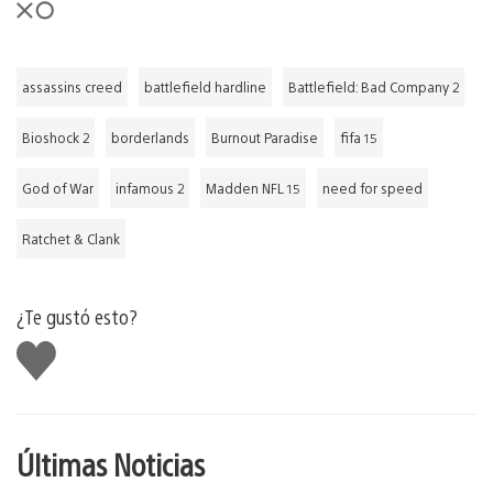
assassins creed
battlefield hardline
Battlefield: Bad Company 2
Bioshock 2
borderlands
Burnout Paradise
fifa 15
God of War
infamous 2
Madden NFL 15
need for speed
Ratchet & Clank
¿Te gustó esto?
Me
gusta
Últimas Noticias