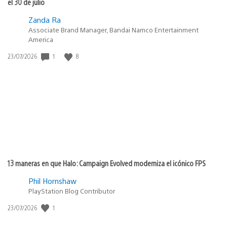
el 30 de julio
Zanda Ra
Associate Brand Manager, Bandai Namco Entertainment
America
1
8
Fecha
23/07/2026
de
publicación:
13 maneras en que Halo: Campaign Evolved moderniza el icónico FPS
Phil Hornshaw
PlayStation Blog Contributor
1
Fecha
23/07/2026
de
publicación: