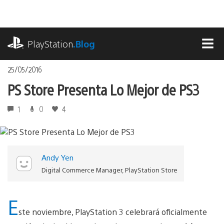
Pasa
al
contenido
playstation.com
PlayStation
.Blog
MEN
25/05/2016
PS Store Presenta Lo Mejor de PS3
1
0
4
Andy Yen
Digital Commerce Manager, PlayStation Store
E
ste noviembre, PlayStation 3 celebrará oficialmente