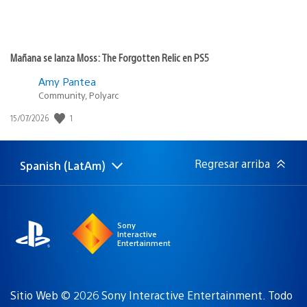
Mañana se lanza Moss: The Forgotten Relic en PS5
Amy Pantea
Community, Polyarc
1
Fecha
15/07/2026
de
publicación:
Regresar arriba
Spanish (LatAm)
Elige
Región
una
actual:
región
Sony
Interactive
Entertainment
Sitio Web © 2026 Sony Interactive Entertainment. Todo