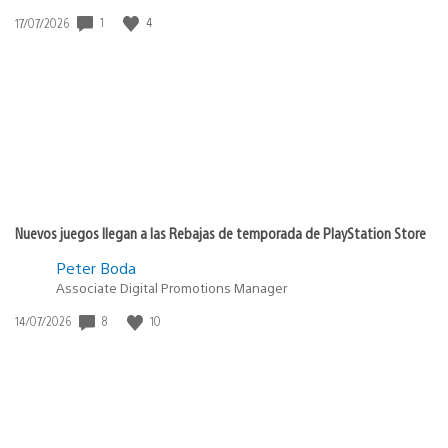
1
4
Fecha
17/07/2026
de
publicación:
Nuevos juegos llegan a las Rebajas de temporada de PlayStation Store
Peter Boda
Associate Digital Promotions Manager
8
10
Fecha
14/07/2026
de
publicación: