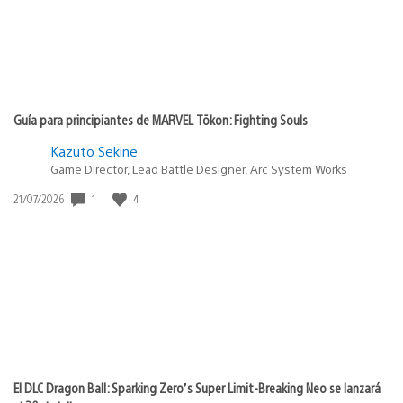
Guía para principiantes de MARVEL Tōkon: Fighting Souls
Kazuto Sekine
Game Director, Lead Battle Designer, Arc System Works
1
4
Fecha
21/07/2026
de
publicación:
El DLC Dragon Ball: Sparking Zero’s Super Limit-Breaking Neo se lanzará