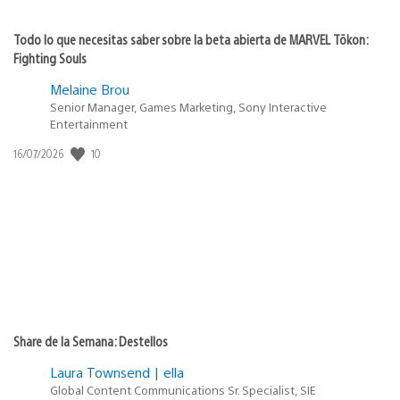
Todo lo que necesitas saber sobre la beta abierta de MARVEL Tōkon:
Fighting Souls
Melaine Brou
Senior Manager, Games Marketing, Sony Interactive
Entertainment
10
Fecha
16/07/2026
de
publicación:
Share de la Semana: Destellos
Laura Townsend | ella
Global Content Communications Sr. Specialist, SIE