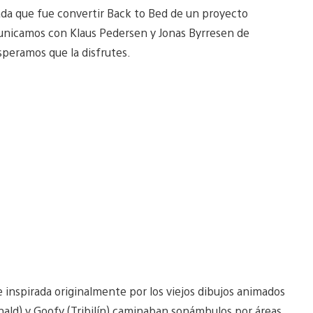
ada que fue convertir Back to Bed de un proyecto
municamos con Klaus Pedersen y Jonas Byrresen de
speramos que la disfrutes.
 inspirada originalmente por los viejos dibujos animados
ald) y Goofy (Tribilín) caminaban sonámbulos por áreas