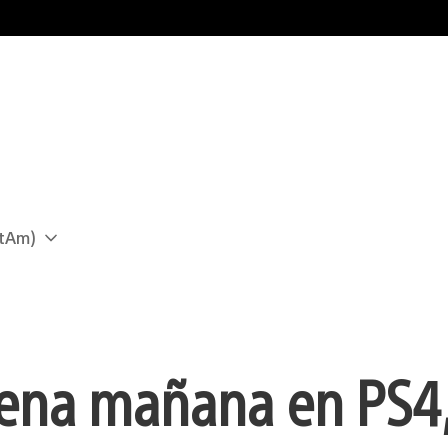
atAm)
rena mañana en PS4,