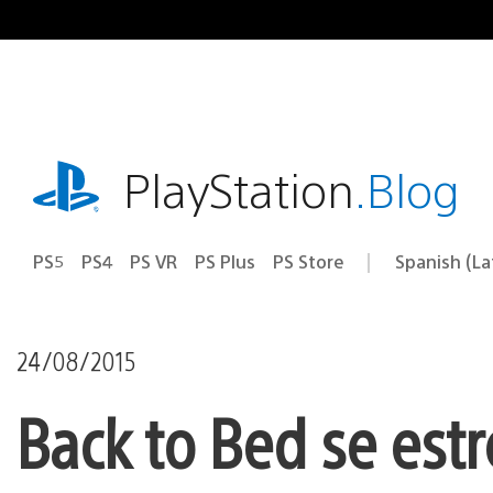
Pasa
al
contenido
playstation.com
PlayStation
.Blog
PS5
PS4
PS VR
PS Plus
PS Store
Spanish (L
Elige
Región
una
actual:
región
24/08/2015
Back to Bed se est