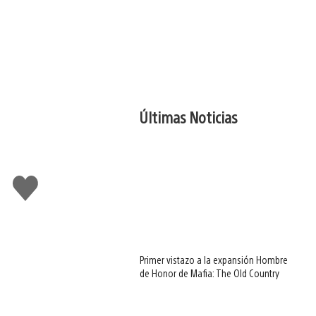
Últimas Noticias
Me
gusta
Primer vistazo a la expansión Hombre
de Honor de Mafia: The Old Country