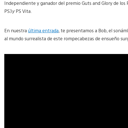
Independiente y ganador del premio Guts and Glory de los
PS3
y
PS Vita.
En nuestra
última entrada
, te presentamos a Bob, el sonám
al mundo surrealista de este rompecabezas de ensueño sur