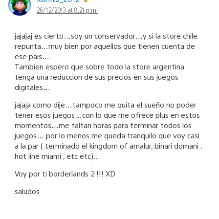
26/12/2013 at 8:21 p.m.
jajajaj es cierto…soy un conservador…y si la store chile
repunta…muy bien por aquellos que tienen cuenta de
ese pais…
Tambien espero que sobre todo la store argentina
tenga una reduccion de sus precios en sus juegos
digitales…
jajaja como dije…tampoco me quita el sueño no poder
tener esos juegos…con lo que me ofrece plus en estos
momentos…me faltan horas para terminar todos los
juegos… por lo menos me queda tranquilo que voy casi
a la par ( terminado el kingdom of amalur, binari domani ,
hot line miami , etc etc)..
Voy por ti borderlands 2 !!! XD
saludos