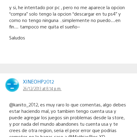
y si, he intentado por pc , pero no me aparece la opcion
“compra” solo tengo la opcion “descargar en tu ps4” y
como no tengo ninguna ..simplemente no puedo…en
fin… tampoco me quita el sueño–
Saludos
XINEOHP2012
26/12/2013 at 8:14 p.m.
@kanito_2012, es muy raro lo que comentas, algo debes
estar haciendo mal, yo tambien tengo cuenta usa y
puede agregar los juegos sin problemas desde la store,
y por nada del mundo abandones tu cuenta usa y te
crees de otra region, seria el peor error que podrias
cometer, no le hagas caso a @MathiasRios XD