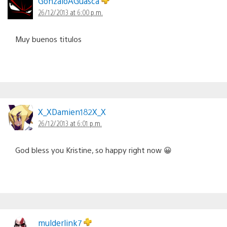
GonzaloAGuasca
26/12/2013 at 6:00 p.m.
Muy buenos titulos
X_XDamien182X_X
26/12/2013 at 6:01 p.m.
God bless you Kristine, so happy right now 😀
mulderlink7