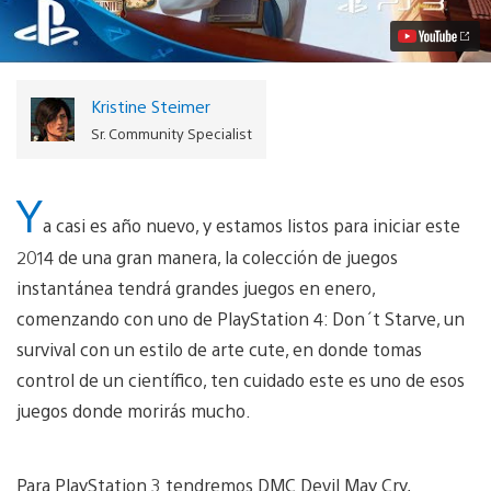
Video
Kristine Steimer
Sr. Community Specialist
Y
a casi es año nuevo, y estamos listos para iniciar este
2014 de una gran manera, la colección de juegos
instantánea tendrá grandes juegos en enero,
comenzando con uno de PlayStation 4: Don´t Starve, un
survival con un estilo de arte cute, en donde tomas
control de un científico, ten cuidado este es uno de esos
juegos donde morirás mucho.
Para PlayStation 3 tendremos DMC Devil May Cry,