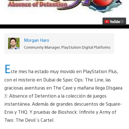
de
PlayStation
Plus:
Disgaea
3
para
PS
Vita
Morgan Haro
gratis.
Video
Community Manager, PlayStation Digital Platforms
E
ste mes ha estado muy movido en PlayStation Plus,
con el misterio en Dubai de Spec Ops: The Line, las
graciosas aventuras en The Cave y mañana llega DIsgaea
3: Absence of Detention a la colección de juegos
instantánea. Además de grandes descuentos de Square-
Enix y THQ. Y pruebas de Bioshock: Infinite y Army of
Two: The Devil´s Cartel.