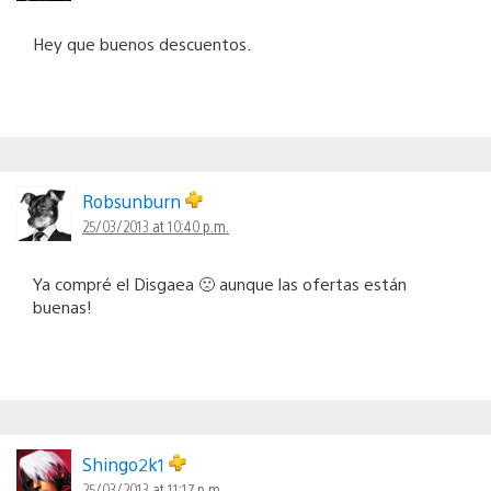
Hey que buenos descuentos.
Robsunburn
25/03/2013 at 10:40 p.m.
Ya compré el Disgaea 🙁 aunque las ofertas están
buenas!
Shingo2k1
25/03/2013 at 11:17 p.m.