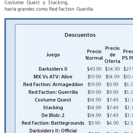
Costume Quest y Stacking,
hasta grandes como Red Faction: Guerilla
Descuentos
Precio
Precio
Prec
Juego
de
Normal
PS P
Oferta
Darksiders II
$49.99
$34.99
$27.
MX Vs ATV: Alive
$19.99
$14.99
$10.
Red Faction: Armageddon
$19.99
$9.99
$5.
Red Faction: Guerrilla
$19.99
$9.99
$5.
Costume Quest
$14.99
$7.49
$3.
Stacking
$14.99
$7.49
$3.
De Blob: 2
$14.99
$7.49
$3.
Red Faction: Battlegrounds
$9.99
$4.99
$2.
Darksiders II: Official