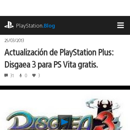
Pasa
al
contenido
playstation.com
PlayStation
.Blog
MEN
25/03/2013
Actualización de PlayStation Plus:
Disgaea 3 para PS Vita gratis.
31
0
3
Reproducir
Actualización