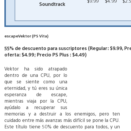
$9.99
$4.99
$2.
Soundtrack
escapeVektor (PS Vita)
55% de descuento para suscriptores (Regular: $9.99, Pr
oferta: $4.99; Precio PS Plus : $4.49)
Vektor ha sido atrapado
dentro de una CPU, por lo
que se siente como una
eternidad, y tú eres su única
esperanza de escape,
mientras viaja por la CPU,
ayúdalo a recuperar sus
memorias y a destruir a los enemigos, pero ten
cuidado entre más avanzas más difícil se pone la CPU.
Este título tiene 50% de descuento para todos, y un