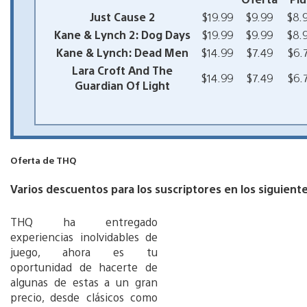
Just Cause 2
$19.99
$9.99
$8.
Kane & Lynch 2: Dog Days
$19.99
$9.99
$8.
Kane & Lynch: Dead Men
$14.99
$7.49
$6.
Lara Croft And The
$14.99
$7.49
$6.
Guardian Of Light
Oferta de THQ
Varios descuentos para los suscriptores en los siguient
THQ ha entregado
experiencias inolvidables de
juego, ahora es tu
oportunidad de hacerte de
algunas de estas a un gran
precio, desde clásicos como