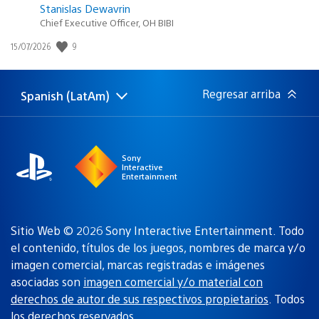
Stanislas Dewavrin
Chief Executive Officer, OH BIBI
9
Fecha
15/07/2026
de
publicación:
Regresar arriba
Spanish (LatAm)
Elige
Región
una
actual:
región
Sony
Interactive
Entertainment
Sitio Web © 2026 Sony Interactive Entertainment. Todo
el contenido, títulos de los juegos, nombres de marca y/o
imagen comercial, marcas registradas e imágenes
asociadas son
imagen comercial y/o material con
derechos de autor de sus respectivos propietarios
. Todos
los derechos reservados.