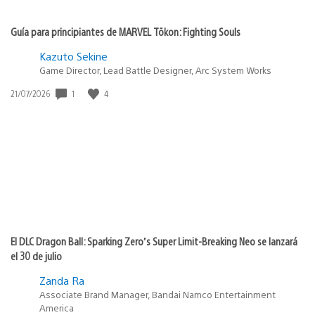
Guía para principiantes de MARVEL Tōkon: Fighting Souls
Kazuto Sekine
Game Director, Lead Battle Designer, Arc System Works
1
4
Fecha
21/07/2026
de
publicación:
El DLC Dragon Ball: Sparking Zero’s Super Limit-Breaking Neo se lanzará
el 30 de julio
Zanda Ra
Associate Brand Manager, Bandai Namco Entertainment
America