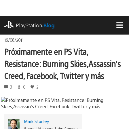
Pasa
al
contenido
playstation.com
PlayStation
.Blog
MEN
16/08/2011
Próximamente en PS Vita,
Resistance: Burning Skies,Assassin’s
Creed, Facebook, Twitter y más
3
0
2
Mark Stanley
General Manager, Latin America