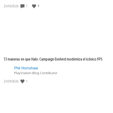
1
8
Fecha
23/07/2026
de
publicación:
13 maneras en que Halo: Campaign Evolved moderniza el icónico FPS
Phil Hornshaw
PlayStation Blog Contributor
1
Fecha
23/07/2026
de
publicación: