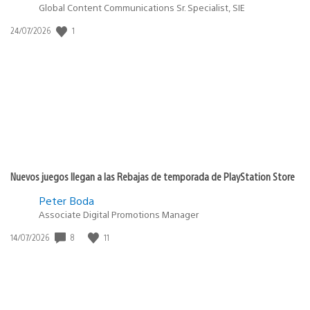
Global Content Communications Sr. Specialist, SIE
1
Fecha
24/07/2026
de
publicación:
Nuevos juegos llegan a las Rebajas de temporada de PlayStation Store
Peter Boda
Associate Digital Promotions Manager
8
11
Fecha
14/07/2026
de
publicación: