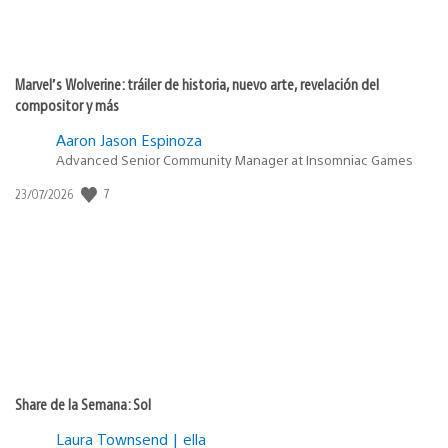
Marvel’s Wolverine: tráiler de historia, nuevo arte, revelación del
compositor y más
Aaron Jason Espinoza
Advanced Senior Community Manager at Insomniac Games
7
Fecha
23/07/2026
de
publicación:
Share de la Semana: Sol
Laura Townsend | ella