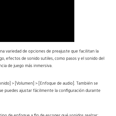
na variedad de opciones de preajuste que facilitan la
o, efectos de sonido sutiles, como pasos y el sonido del
ncia de juego más inmersiva.
[Sonido] > [Volumen] > [Enfoque de audio]. También se
ue puedes ajustar fácilmente la configuración durante
tipo de enfoque a fin de escoger qué sonidos realzar: