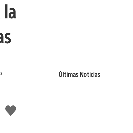
 la
as
Últimas Noticias
Me
gusta