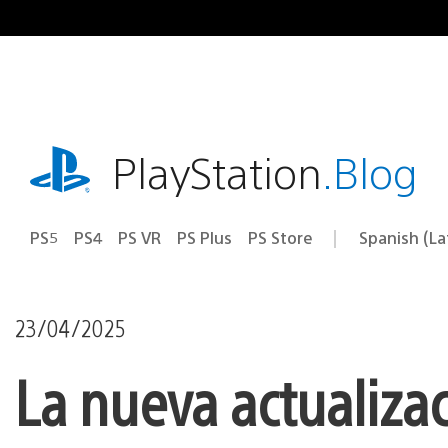
Pasa
al
contenido
playstation.com
PlayStation
.Blog
PS5
PS4
PS VR
PS Plus
PS Store
Spanish (L
Elige
Región
una
actual:
región
23/04/2025
La nueva actualizac