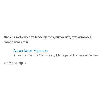
Marvel’s Wolverine: tráiler de historia, nuevo arte, revelación del
compositor y más
Aaron Jason Espinoza
Advanced Senior Community Manager at Insomniac Games
Fecha
7
23/07/2026
de
publicación: