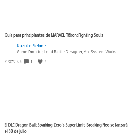
Guía para principiantes de MARVEL Tōkon: Fighting Souls
Kazuto Sekine
Game Director, Lead Battle Designer, Arc System Works
Fecha
1
4
21/07/2026
de
publicación:
El DLC Dragon Ball: Sparking Zero’s Super Limit-Breaking Neo se lanzará
el 30 de julio