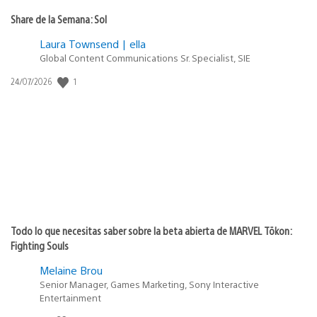
Share de la Semana: Sol
Laura Townsend | ella
Global Content Communications Sr. Specialist, SIE
Fecha
1
24/07/2026
de
publicación:
Todo lo que necesitas saber sobre la beta abierta de MARVEL Tōkon:
Fighting Souls
Melaine Brou
Senior Manager, Games Marketing, Sony Interactive
Entertainment