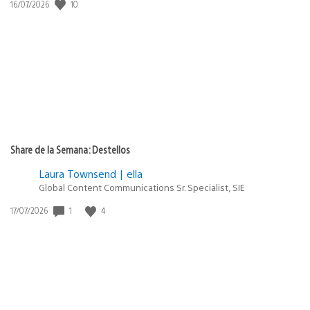
Fecha
10
16/07/2026
de
publicación:
Share de la Semana: Destellos
Laura Townsend | ella
Global Content Communications Sr. Specialist, SIE
Fecha
1
4
17/07/2026
de
publicación: