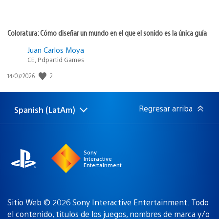
Coloratura: Cómo diseñar un mundo en el que el sonido es la única guía
Juan Carlos Moya
CE, Pdpartid Games
Fecha
2
14/07/2026
de
publicación:
Regresar arriba
Spanish (LatAm)
Elige
Región
una
actual:
región
Sony
Interactive
Entertainment
Sitio Web © 2026 Sony Interactive Entertainment. Todo
el contenido, títulos de los juegos, nombres de marca y/o