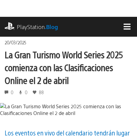
Pasa
al
contenido
playstation.com
PlayStation
.Blog
MEN
20/03/2025
La Gran Turismo World Series 2025
comienza con las Clasificaciones
Online el 2 de abril
0
0
88
Los eventos en vivo del calendario tendrán lugar