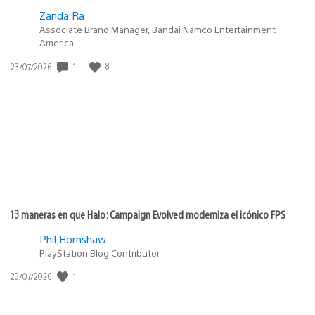
Zanda Ra
Associate Brand Manager, Bandai Namco Entertainment
America
Fecha
1
8
23/07/2026
de
publicación:
13 maneras en que Halo: Campaign Evolved moderniza el icónico FPS
Phil Hornshaw
PlayStation Blog Contributor
Fecha
1
23/07/2026
de
publicación: