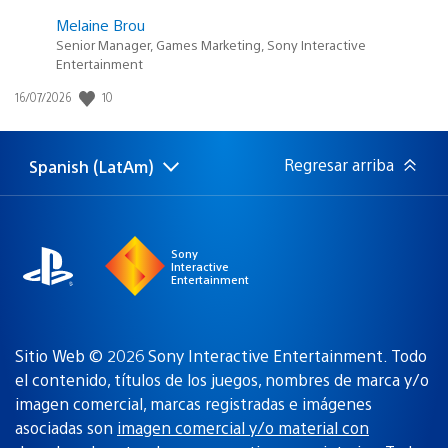
Melaine Brou
Senior Manager, Games Marketing, Sony Interactive
Entertainment
Fecha
10
16/07/2026
de
publicación:
Regresar arriba
Spanish (LatAm)
Elige
Región
una
actual:
región
Sony
Interactive
Entertainment
Sitio Web © 2026 Sony Interactive Entertainment. Todo
el contenido, títulos de los juegos, nombres de marca y/o
imagen comercial, marcas registradas e imágenes
asociadas son
imagen comercial y/o material con