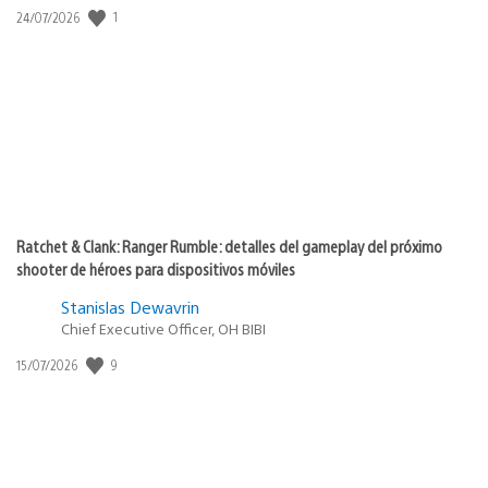
Fecha
1
24/07/2026
de
publicación:
Ratchet & Clank: Ranger Rumble: detalles del gameplay del próximo
shooter de héroes para dispositivos móviles
Stanislas Dewavrin
Chief Executive Officer, OH BIBI
Fecha
9
15/07/2026
de
publicación: