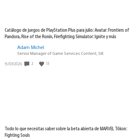
Catálogo de juegos de PlayStation Plus para julio: Avatar: Frontiers of
Pandora, Rise of the Ronin, Firefighting Simulator: Ignite y más
Adam Michel
Senior Manager of Game Services Content, SIE
Fecha
2
13
15/07/2026
de
publicación:
Todo lo que necesitas saber sobre la beta abierta de MARVEL Tōkon:
Fighting Souls