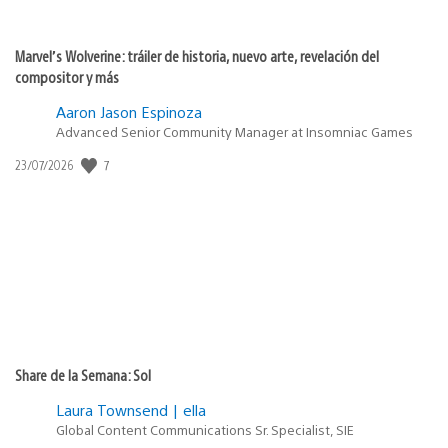
Marvel’s Wolverine: tráiler de historia, nuevo arte, revelación del
compositor y más
Aaron Jason Espinoza
Advanced Senior Community Manager at Insomniac Games
Fecha
7
23/07/2026
de
publicación:
Share de la Semana: Sol
Laura Townsend | ella
Global Content Communications Sr. Specialist, SIE