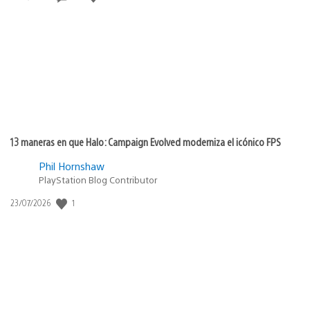
de
publicación:
13 maneras en que Halo: Campaign Evolved moderniza el icónico FPS
Phil Hornshaw
PlayStation Blog Contributor
Fecha
1
23/07/2026
de
publicación: