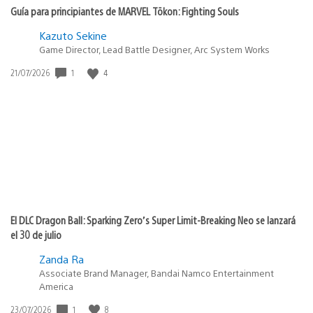
Guía para principiantes de MARVEL Tōkon: Fighting Souls
Kazuto Sekine
Game Director, Lead Battle Designer, Arc System Works
Fecha
1
4
21/07/2026
de
publicación:
El DLC Dragon Ball: Sparking Zero’s Super Limit-Breaking Neo se lanzará
el 30 de julio
Zanda Ra
Associate Brand Manager, Bandai Namco Entertainment
America
Fecha
1
8
23/07/2026