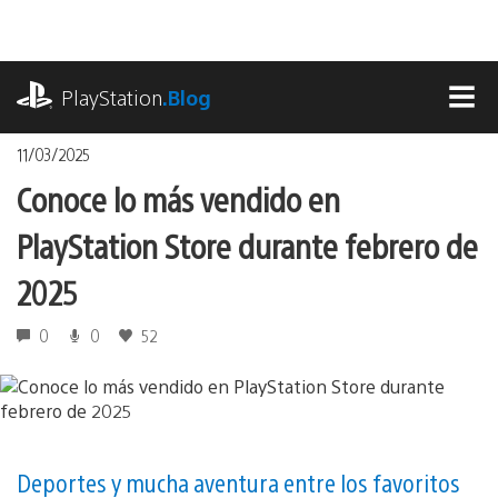
Pasa
al
contenido
playstation.com
PlayStation
.Blog
MEN
11/03/2025
Conoce lo más vendido en
PlayStation Store durante febrero de
2025
0
0
52
Deportes y mucha aventura entre los favoritos